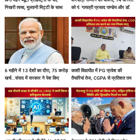
बिना महंगे ब्यूटी प्रोडक्ट्स के पाएं
करपात्र सम्मान की घोषणा, 14 अगस्त
निखरी त्वचा, मुल्तानी मिट्टी के साथ
को पं. गायत्री प्रसाद पाण्डेय और डॉ.
मिलाएं ये 5 चीजें, त्वचा दिखेगी दमकती
श्रीप्रकाश मिश्र करपात्र गौरव से होंगे
सम्मानित
6 महीने में 13 देशों का दौरा, 75 करोड़
काशी विद्यापीठ में PG प्रवेश की
खर्च...संसद में सरकार ने पेश किए
तैयारियां तेज, CGPA से प्रतिशत तय
PM मोदी की विदेश यात्रा के आकड़े
करने का नया नियम लागू