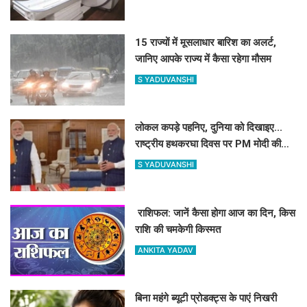
15 राज्यों में मूसलाधार बारिश का अलर्ट,
जानिए आपके राज्य में कैसा रहेगा मौसम
S YADUVANSHI
लोकल कपड़े पहनिए, दुनिया को दिखाइए...
राष्ट्रीय हथकरघा दिवस पर PM मोदी की
खास अपील- क्या आपने शेयर किया अपना
S YADUVANSHI
#GRWM वीडियो?
​​​​​​​ राशिफल: जानें कैसा होगा आज का दिन, किस
राशि की चमकेगी किस्मत
ANKITA YADAV
बिना महंगे ब्यूटी प्रोडक्ट्स के पाएं निखरी