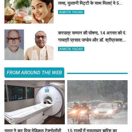
त्वचा, मुल्तानी मिट्टी के साथ मिलाएं ये 5
चीजें, त्वचा दिखेगी दमकती
ANKITA YADAV
करपात्र सम्मान की घोषणा, 14 अगस्त को पं.
गायत्री प्रसाद पाण्डेय और डॉ. श्रीप्रकाश
मिश्र करपात्र गौरव से होंगे सम्मानित
ANKITA YADAV
FROM AROUND THE WEB
भारत ने कर दिया मेडिकल टेक्नोलॉजी
15 राज्यों में मूसलाधार बारिश का