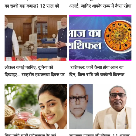
का सबसे बड़ा कमाल? 12 साल की
अलर्ट, जानिए आपके राज्य में कैसा रहेगा
मेहनत से बनी पहली स्वदेशी MRI मशीन
मौसम
लोकल कपड़े पहनिए, दुनिया को
​​​​​​​ राशिफल: जानें कैसा होगा आज का
दिखाइए... राष्ट्रीय हथकरघा दिवस पर
दिन, किस राशि की चमकेगी किस्मत
PM मोदी की खास अपील- क्या आपने
शेयर किया अपना #GRWM वीडियो?