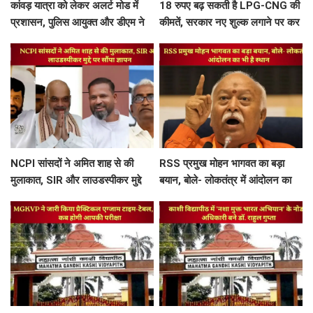
कांवड़ यात्रा को लेकर अलर्ट मोड में
18 रुपए बढ़ सकती है LPG-CNG की
प्रशासन, पुलिस आयुक्त और डीएम ने
कीमतें, सरकार नए शुल्क लगाने पर कर
खजूरी से चांदपुर तक कांवड़ मार्ग का
रही विचार
किया निरीक्षण
NCPI सांसदों ने अमित शाह से की
RSS प्रमुख मोहन भागवत का बड़ा
मुलाकात, SIR और लाउडस्पीकर मुद्दे
बयान, बोले- लोकतंत्र में आंदोलन का
पर सौंपा ज्ञापन
भी है स्थान