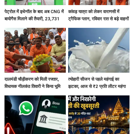
पेट्रोल में इथेनॉल के बाद अब CNG में
कांवड़ यात्रा को लेकर वाराणसी में
बायोगैस मिलाने की तैयारी, 23,731
ट्रैफिक प्लान, रविवार रात से बड़े वाहनों
करोड़ की योजना को मंजूरी
का प्रवेश बंद
दालमंडी चौड़ीकरण को मिली रफ्तार,
त्योहारी सीजन से पहले महंगाई का
विधायक नीलकंठ तिवारी ने किया भूमि
झटका, आज से ₹2 प्रति लीटर महंगा
पूजन, 3 महीने में तैयार होगी मॉडल
हुआ दूध
सड़क