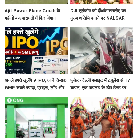
Ajit Pawar Plane Crash के
CJI सूर्यकांत को दीक्षांत समारोह का
महीनों बाद बारामती में फिर विमान
मुख्य अतिथि बनाने पर NALSAR
हादसा, ट्रेनर एयरक्राफ्ट क्रैश,
छात्रों का विरोध, जानिए क्या है वजह
पायलट सेफ
अगले हफ्ते खुलेंगे 9 IPO, जानें किसका
फुकेत-दिल्ली फ्लाइट में टर्बुलेंस से 17
GMP सबसे ज्यादा, प्राइस, लॉट और
घायल, एक पायलट के डोप टेस्ट पर
तारीख
सवाल, Air India ने क्या कहा?