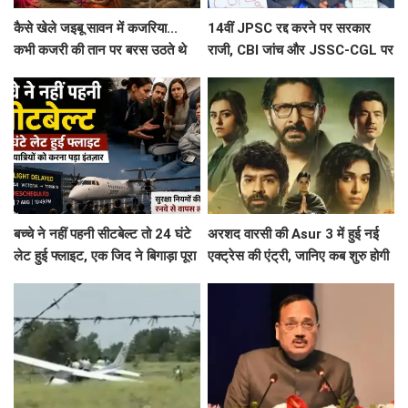
कैसे खेले जइबू सावन में कजरिया...
14वीं JPSC रद्द करने पर सरकार
कभी कजरी की तान पर बरस उठते थे
राजी, CBI जांच और JSSC-CGL पर
मेघ, अब आधुनिकता की दौड़ में खो रही
नहीं बनी बात, जारी रहेगा छात्र आंदोलन
पूर्वांचल की लोक विरासत
बच्चे ने नहीं पहनी सीटबेल्ट तो 24 घंटे
अरशद वारसी की Asur 3 में हुई नई
लेट हुई फ्लाइट, एक जिद ने बिगाड़ा पूरा
एक्ट्रेस की एंट्री, जानिए कब शुरु होगी
शेड्यूल
साइकोलॉजिकल थ्रिलर वेब सिरीज की
शूटिंग ?