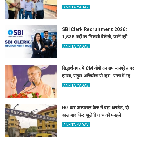
कार्य तेज के दिए निर्देश
ANKITA YADAV
SBI Clerk Recruitment 2026:
1,538 पदों पर निकली वैकेंसी, जानें पूरी
डिटेल्स
ANKITA YADAV
सिद्धार्थनगर में CM योगी का सपा-कांग्रेस पर
हमला, राहुल-अखिलेश से पूछा- सत्ता में रहने
के दौरान युवाओं के लिए क्या किया?
ANKITA YADAV
RG कर अस्पताल केस में बड़ा अपडेट, दो
साल बाद फिर खुलेंगी जांच की फाइलें
ANKITA YADAV