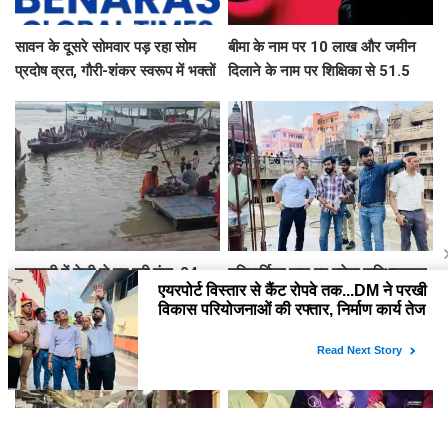
सावन के दूसरे सोमवार पड़ रहा सोम
बीमा के नाम पर 10 लाख और जमीन
प्रदोष व्रत, गौरी-शंकर स्वरूप में भक्तों
दिलाने के नाम पर शिक्षिका से 51.5
दर्शन देंगे बाबा काशी विश्वनाथ, उमड़ेगा
लाख की ठगी
आस्था का सैलाब
वाराणसी में तेजी से बढ़ रही गंगा, 24
मणिकर्णिका घाट पर बनेगा सुविधाजनक
घंटे में 46 सेंटीमीटर बढ़ा जलस्तर, कई
रैंप, अंतिम संस्कार के लिए आने वालों को
घाट डूबे, शवदाह स्थलों तक पहुंचा पानी
नहीं होगी दिक्कत