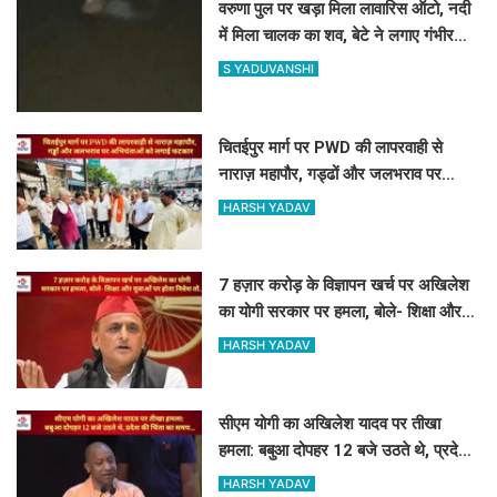
वरुणा पुल पर खड़ा मिला लावारिस ऑटो, नदी
में मिला चालक का शव, बेटे ने लगाए गंभीर
आरोप
S YADUVANSHI
चितईपुर मार्ग पर PWD की लापरवाही से
नाराज़ महापौर, गड्ढों और जलभराव पर
अभियंताओं को लगाई फटकार
HARSH YADAV
7 हज़ार करोड़ के विज्ञापन खर्च पर अखिलेश
का योगी सरकार पर हमला, बोले- शिक्षा और
युवाओं पर होता निवेश तो...
HARSH YADAV
सीएम योगी का अखिलेश यादव पर तीखा
हमला: बबुआ दोपहर 12 बजे उठते थे, प्रदेश
की चिंता का समय...
HARSH YADAV