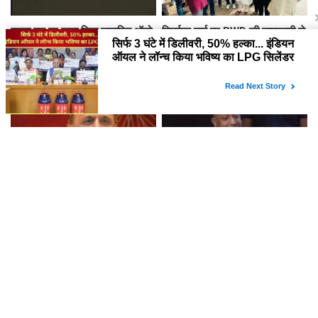
वरुणा पुल पर खड़ा मिला लावारिस ऑटो,
चितईपुर मार्ग पर PWD की लापरवाही से
नदी में मिला चालक का शव, बेटे ने
नाराज़ महापौर, गड्ढों और जलभराव पर
लगाए गंभीर आरोप
अभियंताओं को लगाई फटकार
7 हज़ार करोड़ के विज्ञापन खर्च पर
सीएम योगी का अखिलेश यादव पर तीखा
अखिलेश का योगी सरकार पर हमला,
हमला: बबुआ दोपहर 12 बजे उठते थे,
बोले- शिक्षा और युवाओं पर होता निवेश
प्रदेश की चिंता का समय...
तो...