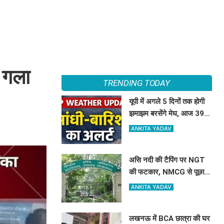
ा गला
TRENDING TODAY
यूपी में अगले 5 दिनों तक होगी
झमाझम बरसेंगे मेघ, आज 39
जिलों में भारी बारिश का अलर्ट
ANKITA YADAV
असि नदी की टैपिंग पर NGT
की फटकार, NMCG से पूछा-
गंगा की सहायक नदी को नाला
ANKITA YADAV
कैसे बनाया?
लखनऊ में BCA छात्रा की घर