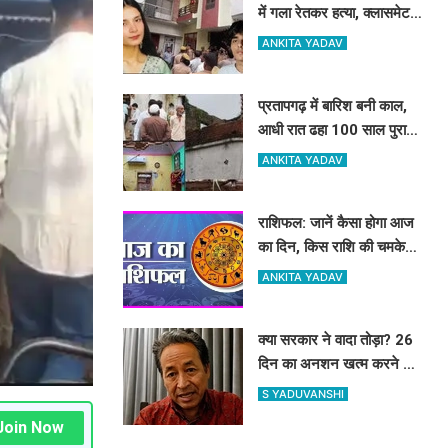
में गला रेतकर हत्या, क्लासमेट
गिरफ्तार; दो सालों से था अफेयर
ANKITA YADAV
प्रतापगढ़ में बारिश बनी काल,
आधी रात ढहा 100 साल पुराना
मकान, एक ही परिवार के 6 लोगों
ANKITA YADAV
की मौत
राशिफल: जानें कैसा होगा आज
का दिन, किस राशि की चमकेगी
किस्मत
ANKITA YADAV
क्या सरकार ने वादा तोड़ा? 26
दिन का अनशन खत्म करने के
बाद सोनम वांगचुक ने शेयर की
S YADUVANSHI
तस्वीरें, लगाए बड़े आरोप
Join Now