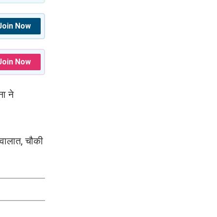
Join Now
Join Now
ा ने
 हवालात, चौकी