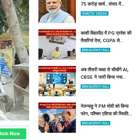
75 करोड़ खर्च...संसद में
सरकार ने पेश किए PM मोदी
ANKITA YADAV
की विदेश यात्रा के आकड़े
काशी विद्यापीठ में PG प्रवेश की
तैयारियां तेज, CGPA से
प्रतिशत तय करने का नया
BRIHASPATI RAJ
नियम लागू
अब तीसरी कक्षा से सीखेंगे AI,
CBSE ने जारी किया नया
करिकुलम फ्रेमवर्क
BRIHASPATI RAJ
नेतन्याहू ने PM मोदी को किया
फोन, पश्चिम एशिया की स्थिति
और द्विपक्षीय रिश्तों पर चर्चा
BRIHASPATI RAJ
Join Now