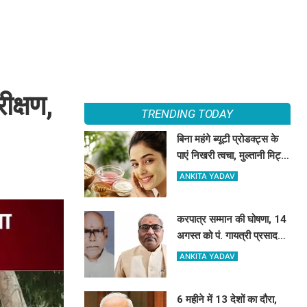
ीक्षण,
TRENDING TODAY
बिना महंगे ब्यूटी प्रोडक्ट्स के
पाएं निखरी त्वचा, मुल्तानी मिट्टी
के साथ मिलाएं ये 5 चीजें, त्वचा
ANKITA YADAV
दिखेगी दमकती
करपात्र सम्मान की घोषणा, 14
अगस्त को पं. गायत्री प्रसाद
पाण्डेय और डॉ. श्रीप्रकाश
ANKITA YADAV
मिश्र करपात्र गौरव से होंगे
सम्मानित
6 महीने में 13 देशों का दौरा,