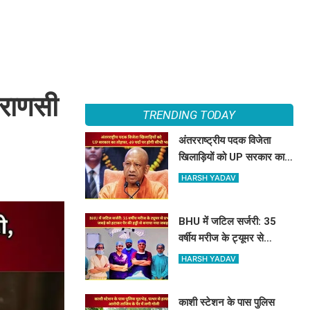
ाराणसी
TRENDING TODAY
अंतरराष्ट्रीय पदक विजेता
खिलाड़ियों को UP सरकार का
तोहफा, 49 पदों पर होगी सीधी
HARSH YADAV
भर्ती
BHU में जटिल सर्जरी: 35
वर्षीय मरीज के ट्यूमर से
प्रभावित जबड़े को हटाकर पैर
HARSH YADAV
की हड्डी से बनाया नया जबड़ा
काशी स्टेशन के पास पुलिस