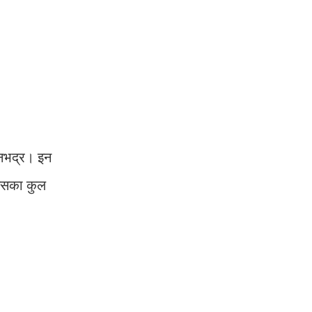
सोनभद्र। इन
 इसका कुल