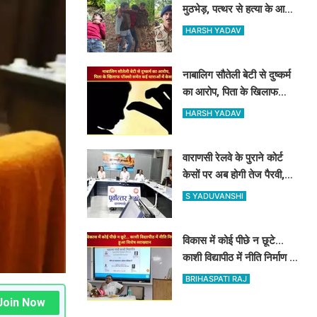
मुठभेड़, पत्थर से हत्या के आरोपी
ताजिम के पैर में लगी गोली
HARSH YADAV
नाबालिग सौतेली बेटी से दुष्कर्म
का आरोप, पिता के खिलाफ
पॉक्सो समेत कई धाराओं में केस
HARSH YADAV
दर्ज
वाराणसी रेलवे के पुराने कोर्ट
केसों पर अब होगी तेज पैरवी,
अपर महाप्रबंधक ने अधिकारियों
S YADUVANSHI
को दिए टाइम पर पैरवी का
आदेश
विकास में कोई पीछे न छूटे...
काशी विद्यापीठ में नीति निर्माण पर
हुआ विशेष व्याख्यान
BRIHASPATI RAJ
Join Now