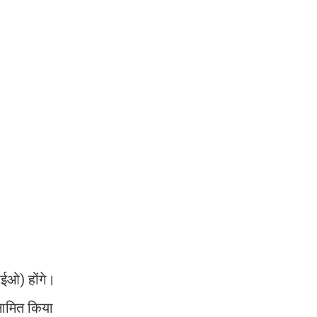
ीईओ) होंगे।
 नामित किया