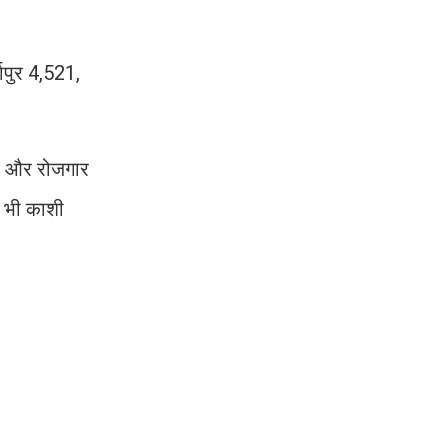
जापुर 4,521,
ेगा और रोजगार
े भी काशी