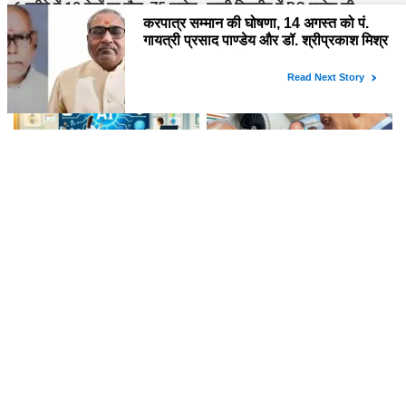
6 महीने में 13 देशों का दौरा, 75 करोड़
काशी विद्यापीठ में PG प्रवेश की
खर्च...संसद में सरकार ने पेश किए
तैयारियां तेज, CGPA से प्रतिशत तय
PM मोदी की विदेश यात्रा के आकड़े
करने का नया नियम लागू
अब तीसरी कक्षा से सीखेंगे AI, CBSE
नेतन्याहू ने PM मोदी को किया फोन,
ने जारी किया नया करिकुलम फ्रेमवर्क
पश्चिम एशिया की स्थिति और द्विपक्षीय
रिश्तों पर चर्चा