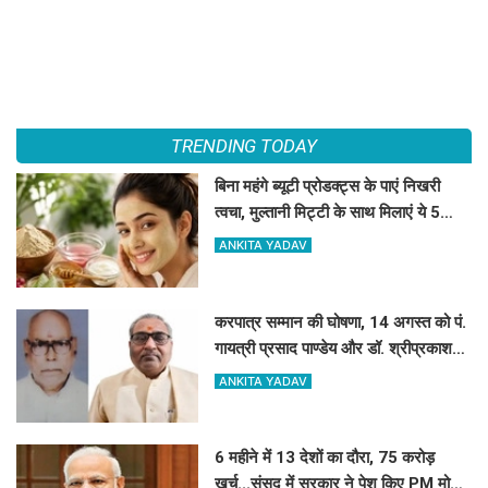
TRENDING TODAY
बिना महंगे ब्यूटी प्रोडक्ट्स के पाएं निखरी
त्वचा, मुल्तानी मिट्टी के साथ मिलाएं ये 5
चीजें, त्वचा दिखेगी दमकती
ANKITA YADAV
करपात्र सम्मान की घोषणा, 14 अगस्त को पं.
गायत्री प्रसाद पाण्डेय और डॉ. श्रीप्रकाश
मिश्र करपात्र गौरव से होंगे सम्मानित
ANKITA YADAV
6 महीने में 13 देशों का दौरा, 75 करोड़
खर्च...संसद में सरकार ने पेश किए PM मोदी