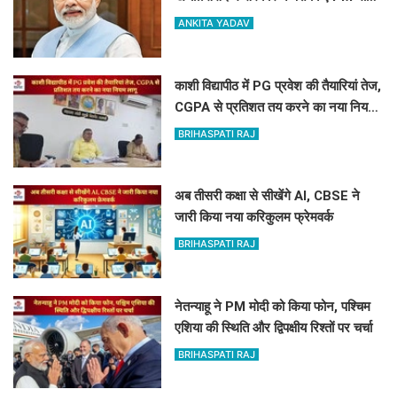
की विदेश यात्रा के आकड़े
ANKITA YADAV
काशी विद्यापीठ में PG प्रवेश की तैयारियां तेज,
CGPA से प्रतिशत तय करने का नया नियम
लागू
BRIHASPATI RAJ
अब तीसरी कक्षा से सीखेंगे AI, CBSE ने
जारी किया नया करिकुलम फ्रेमवर्क
BRIHASPATI RAJ
नेतन्याहू ने PM मोदी को किया फोन, पश्चिम
एशिया की स्थिति और द्विपक्षीय रिश्तों पर चर्चा
BRIHASPATI RAJ