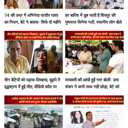
74 की उम्र में अभिनेता प्रदीप रावत
हर बारिश में डूब जाती है शिवपुर की
का निधन, बेटे ने बताया- सिर्फ दो महीने
पुष्पराज सिनेमा गली, स्थानीय लोग बोले
में ब्लड कैंसर ने छीन लिया पिता
—अब सिर्फ आश्वासन नहीं, समाधान
चाहिए
तीन बेटियों को पढ़ाया-लिखाया, बुढ़ापे में
मायावती की आंखें हुईं नम! बोलीं- उमा
वृद्धाश्रम में हुई मौत; वीडियो कॉल पर
शंकर ने कभी साथ नहीं छोड़ा, बेटे को
देखीं पिता की अंतिम विदाई
लेकर कर दिया बड़ा ऐलान