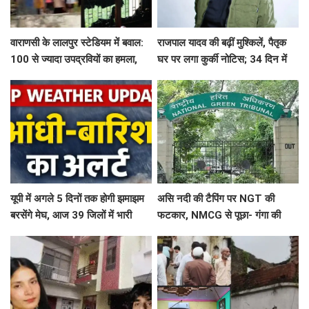
वाराणसी के लालपुर स्टेडियम में बवाल:
राजपाल यादव की बढ़ीं मुश्किलें, पैतृक
100 से ज्यादा उपद्रवियों का हमला,
घर पर लगा कुर्की नोटिस; 34 दिन में
हॉस्टल में घुसकर तोड़फोड़, कई
₹16.61 करोड़ नहीं चुकाए तो होगी
खिलाड़ी घायल
नीलामी
यूपी में अगले 5 दिनों तक होगी झमाझम
असि नदी की टैपिंग पर NGT की
बरसेंगे मेघ, आज 39 जिलों में भारी
फटकार, NMCG से पूछा- गंगा की
बारिश का अलर्ट
सहायक नदी को नाला कैसे बनाया?