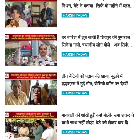
निधन, बेटे ने बताया- सिर्फ दो महीने में ब्लड
कैंसर ने छीन लिया पिता
HARSH YADAV
हर बारिश में डूब जाती है शिवपुर की पुष्पराज
सिनेमा गली, स्थानीय लोग बोले—अब सिर्फ
आश्वासन नहीं, समाधान चाहिए
HARSH YADAV
तीन बेटियों को पढ़ाया-लिखाया, बुढ़ापे में
वृद्धाश्रम में हुई मौत; वीडियो कॉल पर देखीं
पिता की अंतिम विदाई
HARSH YADAV
मायावती की आंखें हुईं नम! बोलीं- उमा शंकर ने
कभी साथ नहीं छोड़ा, बेटे को लेकर कर दिया
बड़ा ऐलान
HARSH YADAV