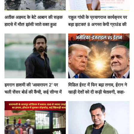
अतीक अहमद के बेटे आबान की सड़क
राहुल गांधी के प्रयागराज कार्यक्रम पर
हादसे में मौत! झांसी जाते वक्त हुआ
बड़ा झटका! 8 अगस्त केपी ग्राउंड की
भीषण एक्सीडेंट
बुकिंग रद्द, जानें क्या है कारण
इमरान हाशमी की 'आवारापन 2' पर
मिडिल ईस्ट में फिर बढ़ा तनाव, ईरान ने
चली सेंसर बोर्ड की कैंची, कई सीन्स में
खाड़ी देशों को दी कड़ी चेतावनी, कहा-
बदलाव के बाद मिली मंजूरी
अमेरिका ने अटैक किया तो...