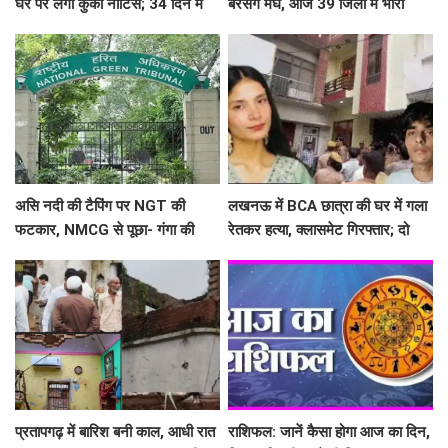
घर पर लगा कुर्की नोटिस; 34 दिन में
बरसेंगे मेघ, आज 39 जिलों में भारी
₹16.61 करोड़ नहीं चुकाए तो होगी
बारिश का अलर्ट
नीलामी
असि नदी की टैपिंग पर NGT की
लखनऊ में BCA छात्रा की घर में गला
फटकार, NMCG से पूछा- गंगा की
रेतकर हत्या, क्लासमेट गिरफ्तार; दो
सहायक नदी को नाला कैसे बनाया?
सालों से था अफेयर
प्रतापगढ़ में बारिश बनी काल, आधी रात
राशिफल: जानें कैसा होगा आज का दिन,