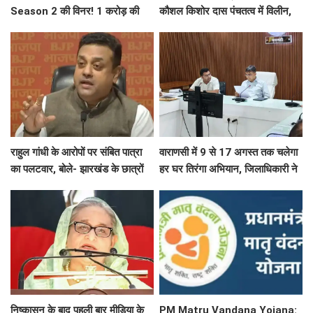
Season 2 की विनर! 1 करोड़ की
कौशल किशोर दास पंचतत्व में विलीन,
प्राइज मनी की अपने नाम
हरिश्चंद्र घाट पर दी गई जल समाधि
राहुल गांधी के आरोपों पर संबित पात्रा
वाराणसी में 9 से 17 अगस्त तक चलेगा
का पलटवार, बोले- झारखंड के छात्रों
हर घर तिरंगा अभियान, जिलाधिकारी ने
का दर्द समझें, मासूमों के कंधे पर
तैयारियों की समीक्षा
बंदूक...
निष्कासन के बाद पहली बार मीडिया के
PM Matru Vandana Yojana: