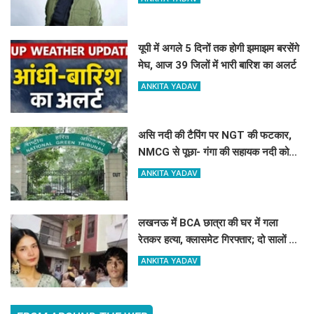
यूपी में अगले 5 दिनों तक होगी झमाझम बरसेंगे
मेघ, आज 39 जिलों में भारी बारिश का अलर्ट
ANKITA YADAV
असि नदी की टैपिंग पर NGT की फटकार,
NMCG से पूछा- गंगा की सहायक नदी को
नाला कैसे बनाया?
ANKITA YADAV
लखनऊ में BCA छात्रा की घर में गला
रेतकर हत्या, क्लासमेट गिरफ्तार; दो सालों से
था अफेयर
ANKITA YADAV