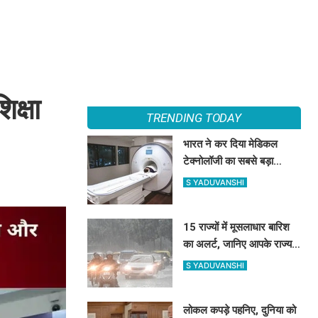
क्षा
TRENDING TODAY
भारत ने कर दिया मेडिकल
टेक्नोलॉजी का सबसे बड़ा
कमाल? 12 साल की मेहनत से
S YADUVANSHI
बनी पहली स्वदेशी MRI मशीन
15 राज्यों में मूसलाधार बारिश
का अलर्ट, जानिए आपके राज्य में
कैसा रहेगा मौसम
S YADUVANSHI
लोकल कपड़े पहनिए, दुनिया को