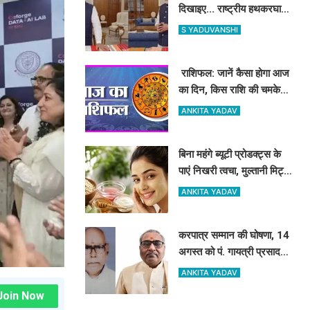
दिखाइए... राष्ट्रीय हथकरघा
दिवस पर PM मोदी की खास
S YADUVANSHI
अपील- क्या आपने शेयर किया
अपना #GRWM वीडियो?
​​​​​​​ राशिफल: जानें कैसा होगा आज
का दिन, किस राशि की चमकेगी
किस्मत
ANKITA YADAV
बिना महंगे ब्यूटी प्रोडक्ट्स के
पाएं निखरी त्वचा, मुल्तानी मिट्टी
के साथ मिलाएं ये 5 चीजें, त्वचा
ANKITA YADAV
दिखेगी दमकती
करपात्र सम्मान की घोषणा, 14
अगस्त को पं. गायत्री प्रसाद
पाण्डेय और डॉ. श्रीप्रकाश
ANKITA YADAV
मिश्र करपात्र गौरव से होंगे
Join Now
सम्मानित