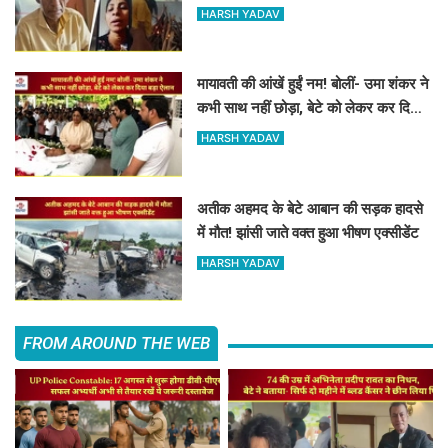
पिता की अंतिम विदाई
HARSH YADAV
मायावती की आंखें हुईं नम! बोलीं- उमा शंकर ने
कभी साथ नहीं छोड़ा, बेटे को लेकर कर दिया
बड़ा ऐलान
HARSH YADAV
अतीक अहमद के बेटे आबान की सड़क हादसे
में मौत! झांसी जाते वक्त हुआ भीषण एक्सीडेंट
HARSH YADAV
FROM AROUND THE WEB