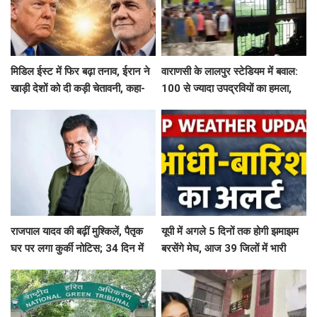
मिडिल ईस्ट में फिर बढ़ा तनाव, ईरान ने
वाराणसी के लालपुर स्टेडियम में बवाल:
खाड़ी देशों को दी कड़ी चेतावनी, कहा-
100 से ज्यादा उपद्रवियों का हमला,
अमेरिका ने अटैक किया तो...
हॉस्टल में घुसकर तोड़फोड़, कई
खिलाड़ी घायल
राजपाल यादव की बढ़ीं मुश्किलें, पैतृक
यूपी में अगले 5 दिनों तक होगी झमाझम
घर पर लगा कुर्की नोटिस; 34 दिन में
बरसेंगे मेघ, आज 39 जिलों में भारी
₹16.61 करोड़ नहीं चुकाए तो होगी
बारिश का अलर्ट
नीलामी