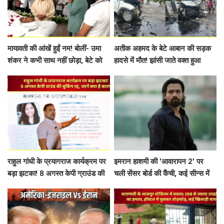
मायावती की आंखें हुईं नम! बोलीं- उमा
अतीक अहमद के बेटे आबान की सड़क
शंकर ने कभी साथ नहीं छोड़ा, बेटे को
हादसे में मौत! झांसी जाते वक्त हुआ
लेकर कर दिया बड़ा ऐलान
भीषण एक्सीडेंट
राहुल गांधी के प्रयागराज कार्यक्रम पर
इमरान हाशमी की 'आवारापन 2' पर
बड़ा झटका! 8 अगस्त केपी ग्राउंड की
चली सेंसर बोर्ड की कैंची, कई सीन्स में
बुकिंग रद्द, जानें क्या है कारण
बदलाव के बाद मिली मंजूरी