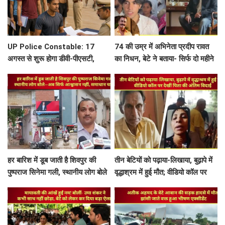
UP Police Constable: 17
74 की उम्र में अभिनेता प्रदीप रावत
अगस्त से शुरू होगा डीवी-पीएसटी,
का निधन, बेटे ने बताया- सिर्फ दो महीने
सफल अभ्यर्थी अभी से तैयार रखें ये
में ब्लड कैंसर ने छीन लिया पिता
जरूरी दस्तावेज
हर बारिश में डूब जाती है शिवपुर की
तीन बेटियों को पढ़ाया-लिखाया, बुढ़ापे में
पुष्पराज सिनेमा गली, स्थानीय लोग बोले
वृद्धाश्रम में हुई मौत; वीडियो कॉल पर
—अब सिर्फ आश्वासन नहीं, समाधान
देखीं पिता की अंतिम विदाई
चाहिए