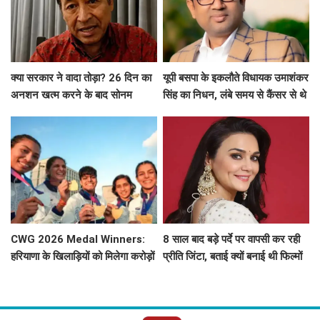
क्या सरकार ने वादा तोड़ा? 26 दिन का
यूपी बसपा के इकलौते विधायक उमाशंकर
अनशन खत्म करने के बाद सोनम
सिंह का निधन, लंबे समय से कैंसर से थे
वांगचुक ने शेयर की तस्वीरें, लगाए बड़े
पीड़ित
आरोप
CWG 2026 Medal Winners:
8 साल बाद बड़े पर्दे पर वापसी कर रही
हरियाणा के खिलाड़ियों को मिलेगा करोड़ों
प्रीति जिंटा, बताई क्यों बनाई थी फिल्मों
का इनाम, सरकार ने किया बड़ा एलान
से दूरी