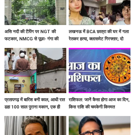
असि नदी की टैपिंग पर NGT की
लखनऊ में BCA छात्रा की घर में गला
फटकार, NMCG से पूछा- गंगा की
रेतकर हत्या, क्लासमेट गिरफ्तार; दो
सहायक नदी को नाला कैसे बनाया?
सालों से था अफेयर
प्रतापगढ़ में बारिश बनी काल, आधी रात
राशिफल: जानें कैसा होगा आज का दिन,
ढहा 100 साल पुराना मकान, एक ही
किस राशि की चमकेगी किस्मत
परिवार के 6 लोगों की मौत