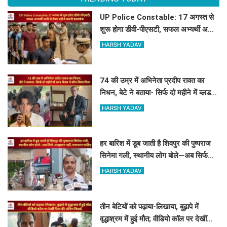
UP Police Constable: 17 अगस्त से
शुरू होगा डीवी-पीएसटी, सफल अभ्यर्थी अभी
से तैयार रखें ये जरूरी दस्तावेज
HARSH YADAV
74 की उम्र में अभिनेता प्रदीप रावत का
निधन, बेटे ने बताया- सिर्फ दो महीने में ब्लड
कैंसर ने छीन लिया पिता
HARSH YADAV
हर बारिश में डूब जाती है शिवपुर की पुष्पराज
सिनेमा गली, स्थानीय लोग बोले—अब सिर्फ
आश्वासन नहीं, समाधान चाहिए
HARSH YADAV
तीन बेटियों को पढ़ाया-लिखाया, बुढ़ापे में
वृद्धाश्रम में हुई मौत; वीडियो कॉल पर देखीं