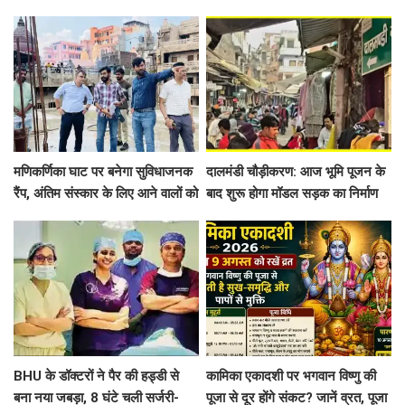
लाख की ठगी
घाट डूबे, शवदाह स्थलों तक पहुंचा पानी
मणिकर्णिका घाट पर बनेगा सुविधाजनक
दालमंडी चौड़ीकरण: आज भूमि पूजन के
रैंप, अंतिम संस्कार के लिए आने वालों को
बाद शुरू होगा मॉडल सड़क का निर्माण
नहीं होगी दिक्कत
कार्य, 181 मकानों और 6 मस्जिदों के
हिस्से हटाए गए
BHU के डॉक्टरों ने पैर की हड्डी से
कामिका एकादशी पर भगवान विष्णु की
बना नया जबड़ा, 8 घंटे चली सर्जरी-
पूजा से दूर होंगे संकट? जानें व्रत, पूजा