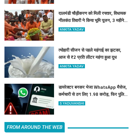
दालमंडी चौड़ीकरण को मिली रफ्तार, विधायक
नीलकंठ तिवारी ने किया भूमि पूजन, 3 महीने में
तैयार होगी मॉडल सड़क
ANKITA YADAV
त्योहारी सीजन से पहले महंगाई का झटका,
आज से ₹2 प्रति लीटर महंगा हुआ दूध
ANKITA YADAV
डायरेक्टर बनकर भेजा WhatsApp मैसेज,
कर्मचारी से ठग लिए 1.98 करोड़, फिर पुलिस
ने दिमाग लगाकर वापस दिला दिए 1.83
S YADUVANSHI
करोड़
FROM AROUND THE WEB