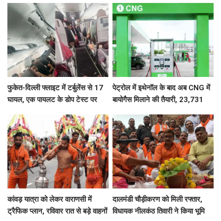
फुकेत-दिल्ली फ्लाइट में टर्बुलेंस से 17
पेट्रोल में इथेनॉल के बाद अब CNG में
घायल, एक पायलट के डोप टेस्ट पर
बायोगैस मिलाने की तैयारी, 23,731
सवाल, Air India ने क्या कहा?
करोड़ की योजना को मंजूरी
कांवड़ यात्रा को लेकर वाराणसी में
दालमंडी चौड़ीकरण को मिली रफ्तार,
ट्रैफिक प्लान, रविवार रात से बड़े वाहनों
विधायक नीलकंठ तिवारी ने किया भूमि