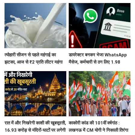
का प्रवेश बंद
पूजन, 3 महीने में तैयार होगी मॉडल
सड़क
त्योहारी सीजन से पहले महंगाई का
डायरेक्टर बनकर भेजा WhatsApp
झटका, आज से ₹2 प्रति लीटर महंगा
मैसेज, कर्मचारी से ठग लिए 1.98
हुआ दूध
करोड़, फिर पुलिस ने दिमाग लगाकर
वापस दिला दिए 1.83 करोड़
रात में और निखरेगी काशी की खूबसूरती,
काकोरी कांड की 101वीं वर्षगांठ :
16.93 करोड़ से मंदिरों-घाटों पर लगेगी
लखनऊ में CM योगी ने निकाली तिरंगा