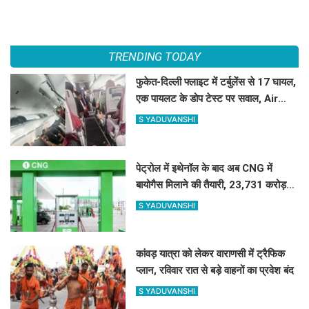
TRENDING TODAY
फुकेत-दिल्ली फ्लाइट में टर्बुलेंस से 17 घायल,
एक पायलट के डोप टेस्ट पर सवाल, Air
India ने क्या कहा?
S YADUVANSHI
पेट्रोल में इथेनॉल के बाद अब CNG में
बायोगैस मिलाने की तैयारी, 23,731 करोड़
की योजना को मंजूरी
S YADUVANSHI
कांवड़ यात्रा को लेकर वाराणसी में ट्रैफिक
प्लान, रविवार रात से बड़े वाहनों का प्रवेश बंद
S YADUVANSHI