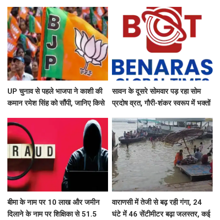
फसाड लाइटिंग
यात्रा, बच्चों संग ली सेल्फी
UP चुनाव से पहले भाजपा ने काशी की
सावन के दूसरे सोमवार पड़ रहा सोम
कमान रमेश सिंह को सौंपी, जानिए किसे
प्रदोष व्रत, गौरी-शंकर स्वरूप में भक्तों
मिली कौन सी जिम्मेदारी
दर्शन देंगे बाबा काशी विश्वनाथ, उमड़ेगा
आस्था का सैलाब
बीमा के नाम पर 10 लाख और जमीन
वाराणसी में तेजी से बढ़ रही गंगा, 24
दिलाने के नाम पर शिक्षिका से 51.5
घंटे में 46 सेंटीमीटर बढ़ा जलस्तर, कई