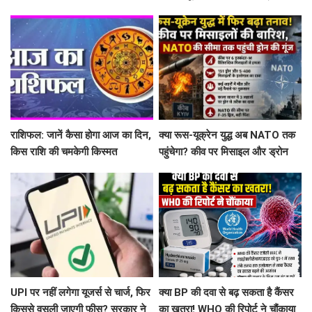
सात साल से ट्यूमर से जूझ रहे युवक को
विधि और पारण का सही समय
मिली नई जिंदगी
राशिफल: जानें कैसा होगा आज का दिन,
क्या रूस-यूक्रेन युद्ध अब NATO तक
किस राशि की चमकेगी किस्मत
पहुंचेगा? कीव पर मिसाइल और ड्रोन
अटैक, काला सागर में भी तनाव
UPI पर नहीं लगेगा यूजर्स से चार्ज, फिर
क्या BP की दवा से बढ़ सकता है कैंसर
किससे वसूली जाएगी फीस? सरकार ने
का खतरा! WHO की रिपोर्ट ने चौंकाया