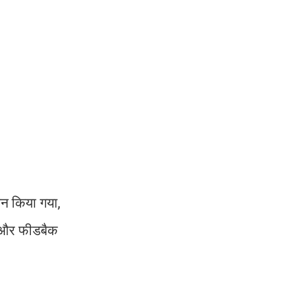
ालन किया गया,
ि और फीडबैक