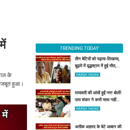
ें
TRENDING TODAY
तीन बेटियों को पढ़ाया-लिखाया,
बुढ़ापे में वृद्धाश्रम में हुई मौत;
वीडियो कॉल पर देखीं पिता की
वाल के
HARSH YADAV
अंतिम विदाई
स मजबूत हुआ।
मायावती की आंखें हुईं नम! बोलीं-
उमा शंकर ने कभी साथ नहीं
छोड़ा, बेटे को लेकर कर दिया
HARSH YADAV
बड़ा ऐलान
अतीक अहमद के बेटे आबान की