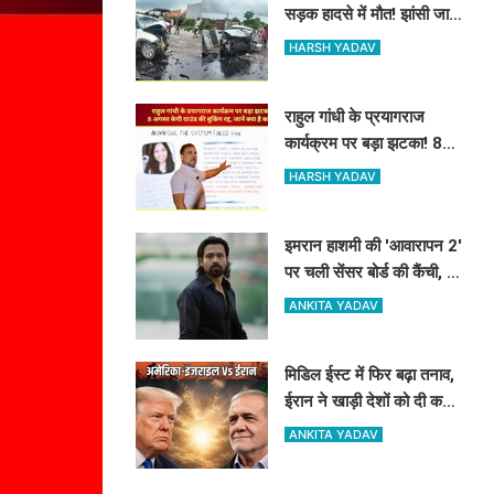
सड़क हादसे में मौत! झांसी जाते
वक्त हुआ भीषण एक्सीडेंट
HARSH YADAV
राहुल गांधी के प्रयागराज
कार्यक्रम पर बड़ा झटका! 8
अगस्त केपी ग्राउंड की बुकिंग
HARSH YADAV
रद्द, जानें क्या है कारण
इमरान हाशमी की 'आवारापन 2'
पर चली सेंसर बोर्ड की कैंची, कई
सीन्स में बदलाव के बाद मिली
ANKITA YADAV
मंजूरी
मिडिल ईस्ट में फिर बढ़ा तनाव,
ईरान ने खाड़ी देशों को दी कड़ी
चेतावनी, कहा- अमेरिका ने
ANKITA YADAV
अटैक किया तो...