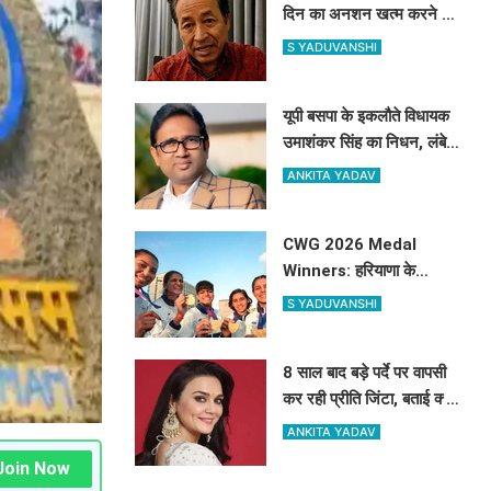
दिन का अनशन खत्म करने के
बाद सोनम वांगचुक ने शेयर की
S YADUVANSHI
तस्वीरें, लगाए बड़े आरोप
यूपी बसपा के इकलौते विधायक
उमाशंकर सिंह का निधन, लंबे
समय से कैंसर से थे पीड़ित
ANKITA YADAV
CWG 2026 Medal
Winners: हरियाणा के
खिलाड़ियों को मिलेगा करोड़ों का
S YADUVANSHI
इनाम, सरकार ने किया बड़ा
एलान
8 साल बाद बड़े पर्दे पर वापसी
कर रही प्रीति जिंटा, बताई क्यों
बनाई थी फिल्मों से दूरी
ANKITA YADAV
Join Now