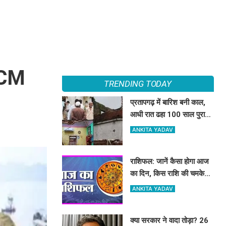
, CM
TRENDING TODAY
प्रतापगढ़ में बारिश बनी काल,
आधी रात ढहा 100 साल पुराना
मकान, एक ही परिवार के 6 लोगों
ANKITA YADAV
की मौत
राशिफल: जानें कैसा होगा आज
का दिन, किस राशि की चमकेगी
किस्मत
ANKITA YADAV
क्या सरकार ने वादा तोड़ा? 26