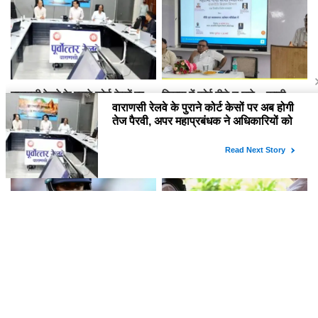
वाराणसी रेलवे के पुराने कोर्ट केसों पर
विकास में कोई पीछे न छूटे... काशी
अब होगी तेज पैरवी, अपर महाप्रबंधक ने
विद्यापीठ में नीति निर्माण पर हुआ विशेष
अधिकारियों को दिए टाइम पर पैरवी का
व्याख्यान
आदेश
श्रीलंका जाने से पहले टीम इंडिया को
पहले महिला आरक्षण लागू करो,
झटका, साई सुदर्शन पूरी टेस्ट सीरीज से
डिलिमिटेशन से क्यों जोड़ रहे? राहुल
OUT!
गांधी का रिजिजू से सवाल