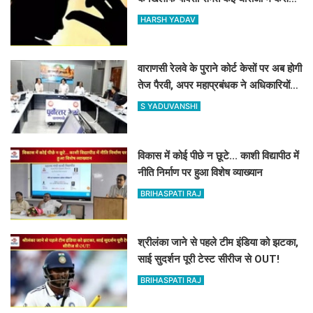
दर्ज
HARSH YADAV
वाराणसी रेलवे के पुराने कोर्ट केसों पर अब होगी
तेज पैरवी, अपर महाप्रबंधक ने अधिकारियों
को दिए टाइम पर पैरवी का आदेश
S YADUVANSHI
विकास में कोई पीछे न छूटे... काशी विद्यापीठ में
नीति निर्माण पर हुआ विशेष व्याख्यान
BRIHASPATI RAJ
श्रीलंका जाने से पहले टीम इंडिया को झटका,
साई सुदर्शन पूरी टेस्ट सीरीज से OUT!
BRIHASPATI RAJ