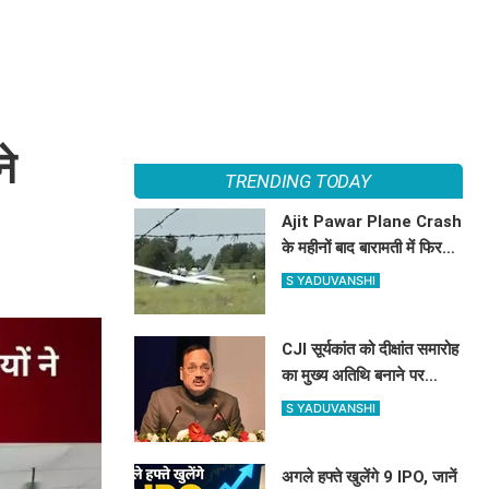
ने
TRENDING TODAY
Ajit Pawar Plane Crash
के महीनों बाद बारामती में फिर
विमान हादसा, ट्रेनर
S YADUVANSHI
एयरक्राफ्ट क्रैश, पायलट सेफ
CJI सूर्यकांत को दीक्षांत समारोह
का मुख्य अतिथि बनाने पर
NALSAR छात्रों का विरोध,
S YADUVANSHI
जानिए क्या है वजह
अगले हफ्ते खुलेंगे 9 IPO, जानें