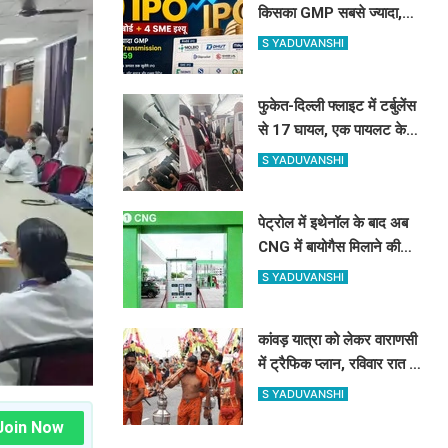
किसका GMP सबसे ज्यादा,
प्राइस, लॉट और तारीख
S YADUVANSHI
फुकेत-दिल्ली फ्लाइट में टर्बुलेंस
से 17 घायल, एक पायलट के
डोप टेस्ट पर सवाल, Air
S YADUVANSHI
India ने क्या कहा?
पेट्रोल में इथेनॉल के बाद अब
CNG में बायोगैस मिलाने की
तैयारी, 23,731 करोड़ की
S YADUVANSHI
योजना को मंजूरी
कांवड़ यात्रा को लेकर वाराणसी
में ट्रैफिक प्लान, रविवार रात से
बड़े वाहनों का प्रवेश बंद
S YADUVANSHI
Join Now