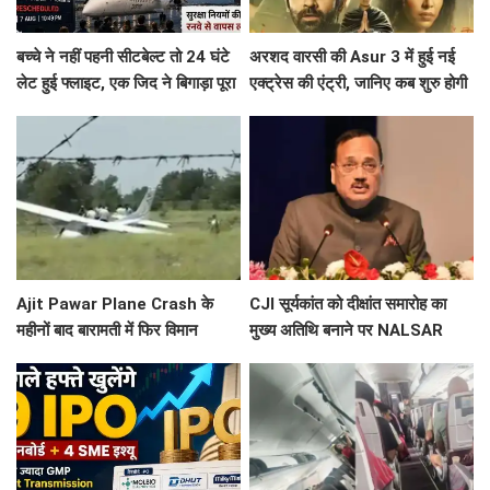
बच्चे ने नहीं पहनी सीटबेल्ट तो 24 घंटे
अरशद वारसी की Asur 3 में हुई नई
लेट हुई फ्लाइट, एक जिद ने बिगाड़ा पूरा
एक्ट्रेस की एंट्री, जानिए कब शुरु होगी
शेड्यूल
साइकोलॉजिकल थ्रिलर वेब सिरीज की
शूटिंग ?
Ajit Pawar Plane Crash के
CJI सूर्यकांत को दीक्षांत समारोह का
महीनों बाद बारामती में फिर विमान
मुख्य अतिथि बनाने पर NALSAR
हादसा, ट्रेनर एयरक्राफ्ट क्रैश,
छात्रों का विरोध, जानिए क्या है वजह
पायलट सेफ