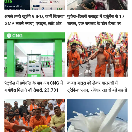
अगले हफ्ते खुलेंगे 9 IPO, जानें किसका
फुकेत-दिल्ली फ्लाइट में टर्बुलेंस से 17
GMP सबसे ज्यादा, प्राइस, लॉट और
घायल, एक पायलट के डोप टेस्ट पर
तारीख
सवाल, Air India ने क्या कहा?
पेट्रोल में इथेनॉल के बाद अब CNG में
कांवड़ यात्रा को लेकर वाराणसी में
बायोगैस मिलाने की तैयारी, 23,731
ट्रैफिक प्लान, रविवार रात से बड़े वाहनों
करोड़ की योजना को मंजूरी
का प्रवेश बंद