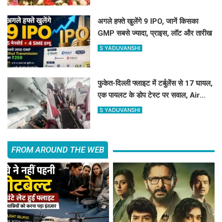
अगले हफ्ते खुलेंगे 9 IPO, जानें किसका
GMP सबसे ज्यादा, प्राइस, लॉट और तारीख
S YADUVANSHI
फुकेत-दिल्ली फ्लाइट में टर्बुलेंस से 17 घायल,
एक पायलट के डोप टेस्ट पर सवाल, Air
India ने क्या कहा?
S YADUVANSHI
FROM AROUND THE WEB