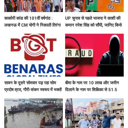
काकोरी कांड की 101वीं वर्षगांठ :
UP चुनाव से पहले भाजपा ने काशी की
लखनऊ में CM योगी ने निकाली तिरंगा
कमान रमेश सिंह को सौंपी, जानिए किसे
यात्रा, बच्चों संग ली सेल्फी
मिली कौन सी जिम्मेदारी
सावन के दूसरे सोमवार पड़ रहा सोम
बीमा के नाम पर 10 लाख और जमीन
प्रदोष व्रत, गौरी-शंकर स्वरूप में भक्तों
दिलाने के नाम पर शिक्षिका से 51.5
दर्शन देंगे बाबा काशी विश्वनाथ, उमड़ेगा
लाख की ठगी
आस्था का सैलाब