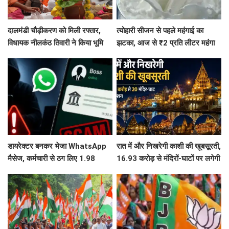
दालमंडी चौड़ीकरण को मिली रफ्तार,
त्योहारी सीजन से पहले महंगाई का
विधायक नीलकंठ तिवारी ने किया भूमि
झटका, आज से ₹2 प्रति लीटर महंगा
पूजन, 3 महीने में तैयार होगी मॉडल
हुआ दूध
सड़क
डायरेक्टर बनकर भेजा WhatsApp
रात में और निखरेगी काशी की खूबसूरती,
मैसेज, कर्मचारी से ठग लिए 1.98
16.93 करोड़ से मंदिरों-घाटों पर लगेगी
करोड़, फिर पुलिस ने दिमाग लगाकर
फसाड लाइटिंग
वापस दिला दिए 1.83 करोड़