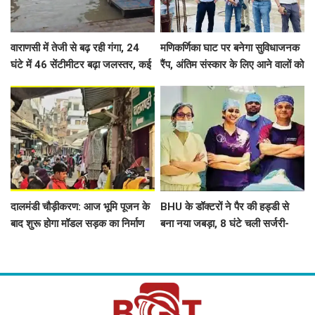
वाराणसी में तेजी से बढ़ रही गंगा, 24
मणिकर्णिका घाट पर बनेगा सुविधाजनक
घंटे में 46 सेंटीमीटर बढ़ा जलस्तर, कई
रैंप, अंतिम संस्कार के लिए आने वालों को
घाट डूबे, शवदाह स्थलों तक पहुंचा पानी
नहीं होगी दिक्कत
दालमंडी चौड़ीकरण: आज भूमि पूजन के
BHU के डॉक्टरों ने पैर की हड्डी से
बाद शुरू होगा मॉडल सड़क का निर्माण
बना नया जबड़ा, 8 घंटे चली सर्जरी-
कार्य, 181 मकानों और 6 मस्जिदों के
सात साल से ट्यूमर से जूझ रहे युवक को
हिस्से हटाए गए
मिली नई जिंदगी