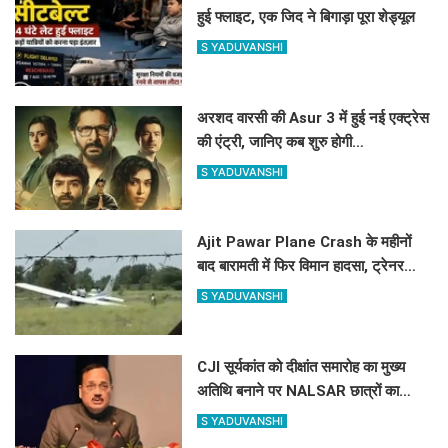
हुई फ्लाइट, एक जिद ने बिगाड़ा पूरा शेड्यूल
S YADUVANSHI
अरशद वारसी की Asur 3 में हुई नई एक्ट्रेस
की एंट्री, जानिए कब शुरु होगी
साइकोलॉजिकल थ्रिलर वेब सिरीज की शूटिंग
S YADUVANSHI
?
Ajit Pawar Plane Crash के महीनों
बाद बारामती में फिर विमान हादसा, ट्रेनर
एयरक्राफ्ट क्रैश, पायलट सेफ
S YADUVANSHI
CJI सूर्यकांत को दीक्षांत समारोह का मुख्य
अतिथि बनाने पर NALSAR छात्रों का
विरोध, जानिए क्या है वजह
S YADUVANSHI