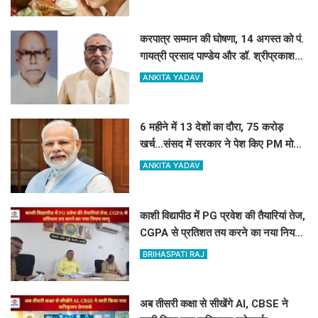
करपात्र सम्मान की घोषणा, 14 अगस्त को पं.
गायत्री प्रसाद पाण्डेय और डॉ. श्रीप्रकाश
मिश्र करपात्र गौरव से होंगे सम्मानित
ANKITA YADAV
6 महीने में 13 देशों का दौरा, 75 करोड़
खर्च...संसद में सरकार ने पेश किए PM मोदी
की विदेश यात्रा के आकड़े
ANKITA YADAV
काशी विद्यापीठ में PG प्रवेश की तैयारियां तेज,
CGPA से प्रतिशत तय करने का नया नियम
लागू
BRIHASPATI RAJ
अब तीसरी कक्षा से सीखेंगे AI, CBSE ने