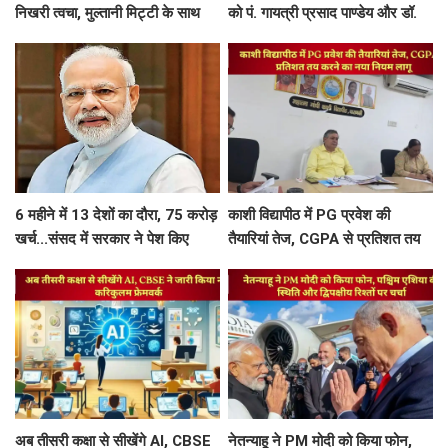
निखरी त्वचा, मुल्तानी मिट्टी के साथ
को पं. गायत्री प्रसाद पाण्डेय और डॉ.
मिलाएं ये 5 चीजें, त्वचा दिखेगी दमकती
श्रीप्रकाश मिश्र करपात्र गौरव से होंगे
सम्मानित
6 महीने में 13 देशों का दौरा, 75 करोड़
काशी विद्यापीठ में PG प्रवेश की
खर्च...संसद में सरकार ने पेश किए
तैयारियां तेज, CGPA से प्रतिशत तय
PM मोदी की विदेश यात्रा के आकड़े
करने का नया नियम लागू
अब तीसरी कक्षा से सीखेंगे AI, CBSE
नेतन्याहू ने PM मोदी को किया फोन,