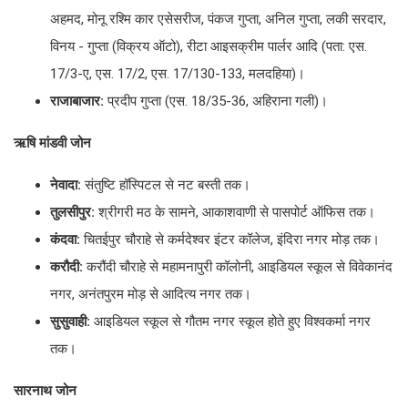
अहमद, मोनू रश्मि कार एसेसरीज, पंकज गुप्ता, अनिल गुप्ता, लकी सरदार,
विनय - गुप्ता (विक्रय ऑटो), रीटा आइसक्रीम पार्लर आदि (पता: एस.
17/3-ए, एस. 17/2, एस. 17/130-133, मलदहिया)।
राजाबाजार:
प्रदीप गुप्ता (एस. 18/35-36, अहिराना गली)।
ऋषि मांडवी जोन
नेवादा:
संतुष्टि हॉस्पिटल से नट बस्ती तक।
तुलसीपुर:
श्रीगरी मठ के सामने, आकाशवाणी से पासपोर्ट ऑफिस तक।
कंदवा:
चितईपुर चौराहे से कर्मदेश्वर इंटर कॉलेज, इंदिरा नगर मोड़ तक।
करौदी:
करौंदी चौराहे से महामनापुरी कॉलोनी, आइडियल स्कूल से विवेकानंद
नगर, अनंतपुरम मोड़ से आदित्य नगर तक।
सुसुवाही:
आइडियल स्कूल से गौतम नगर स्कूल होते हुए विश्वकर्मा नगर
तक।
सारनाथ जोन