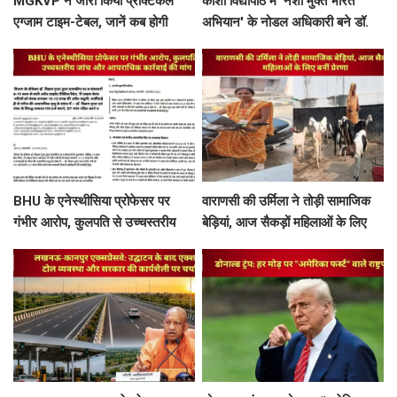
MGKVP ने जारी किया प्रैक्टिकल
काशी विद्यापीठ में 'नशा मुक्त भारत
एग्जाम टाइम-टेबल, जानें कब होगी
अभियान' के नोडल अधिकारी बने डॉ.
आपकी परीक्षा
राहुल गुप्ता
BHU के एनेस्थीसिया प्रोफेसर पर
वाराणसी की उर्मिला ने तोड़ी सामाजिक
गंभीर आरोप, कुलपति से उच्चस्तरीय
बेड़ियां, आज सैकड़ों महिलाओं के लिए
जांच और आपराधिक कार्रवाई की मांग
बनीं प्रेरणा