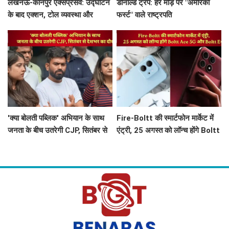
लखनऊ-कानपुर एक्सप्रेसवे: उद्घाटन
डोनाल्ड ट्रंप: हर मोड़ पर "अमेरिका
के बाद एक्शन, टोल व्यवस्था और
फर्स्ट" वाले राष्ट्रपति
सरकार की कार्यशैली पर चर्चा
'क्या बोलती पब्लिक' अभियान के साथ
Fire-Boltt की स्मार्टफोन मार्केट में
जनता के बीच उतरेगी CJP, सितंबर से
एंट्री, 25 अगस्त को लॉन्च होंगे Boltt
देशभर का दौरा
Ace 5G और Boltt Evo