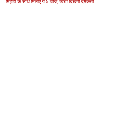
मिट्टी के साथ मिलाएं ये 5 चीजें, त्वचा दिखेगी दमकती