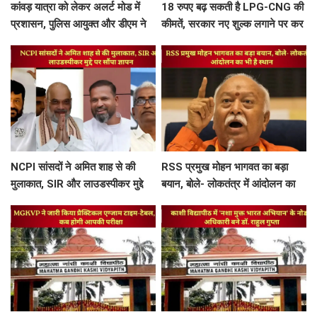
कांवड़ यात्रा को लेकर अलर्ट मोड में
18 रुपए बढ़ सकती है LPG-CNG की
प्रशासन, पुलिस आयुक्त और डीएम ने
कीमतें, सरकार नए शुल्क लगाने पर कर
खजूरी से चांदपुर तक कांवड़ मार्ग का
रही विचार
किया निरीक्षण
NCPI सांसदों ने अमित शाह से की
RSS प्रमुख मोहन भागवत का बड़ा
मुलाकात, SIR और लाउडस्पीकर मुद्दे
बयान, बोले- लोकतंत्र में आंदोलन का
पर सौंपा ज्ञापन
भी है स्थान