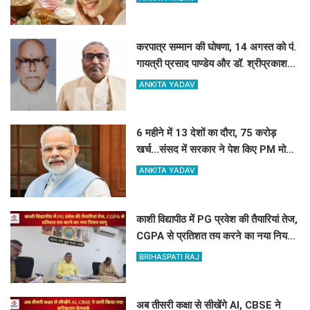
करपात्र सम्मान की घोषणा, 14 अगस्त को पं.
गायत्री प्रसाद पाण्डेय और डॉ. श्रीप्रकाश
मिश्र करपात्र गौरव से होंगे सम्मानित
ANKITA YADAV
6 महीने में 13 देशों का दौरा, 75 करोड़
खर्च...संसद में सरकार ने पेश किए PM मोदी
की विदेश यात्रा के आकड़े
ANKITA YADAV
काशी विद्यापीठ में PG प्रवेश की तैयारियां तेज,
CGPA से प्रतिशत तय करने का नया नियम
लागू
BRIHASPATI RAJ
अब तीसरी कक्षा से सीखेंगे AI, CBSE ने