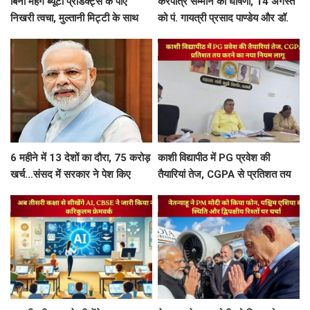
बिना महंगे ब्यूटी प्रोडक्ट्स के पाएं
करपात्र सम्मान की घोषणा, 14 अगस्त
निखरी त्वचा, मुल्तानी मिट्टी के साथ
को पं. गायत्री प्रसाद पाण्डेय और डॉ.
मिलाएं ये 5 चीजें, त्वचा दिखेगी दमकती
श्रीप्रकाश मिश्र करपात्र गौरव से होंगे
सम्मानित
6 महीने में 13 देशों का दौरा, 75 करोड़
काशी विद्यापीठ में PG प्रवेश की
खर्च...संसद में सरकार ने पेश किए
तैयारियां तेज, CGPA से प्रतिशत तय
PM मोदी की विदेश यात्रा के आकड़े
करने का नया नियम लागू