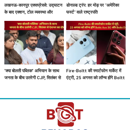
लखनऊ-कानपुर एक्सप्रेसवे: उद्घाटन
डोनाल्ड ट्रंप: हर मोड़ पर "अमेरिका
के बाद एक्शन, टोल व्यवस्था और
फर्स्ट" वाले राष्ट्रपति
सरकार की कार्यशैली पर चर्चा
'क्या बोलती पब्लिक' अभियान के साथ
Fire-Boltt की स्मार्टफोन मार्केट में
जनता के बीच उतरेगी CJP, सितंबर से
एंट्री, 25 अगस्त को लॉन्च होंगे Boltt
देशभर का दौरा
Ace 5G और Boltt Evo