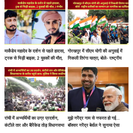
चेस्ट मानक
मार्कंडेय महादेव के दर्शन से पहले हादसा,
गोरखपुर में सीएम योगी की अगुवाई में
ट्रक से भिड़ी बाइक; 2 युवकों की मौत,
निकली तिरंगा यात्रा, बोले- राष्ट्रीय
1 गंभीर
प्रतीकों का सम्मान हर नागरिक का
दायित्व
रांची में अभ्यर्थियों का उग्र प्रदर्शन,
मुझे नरेंद्र नाम से नफरत हो गई...
कंटीले तार और बैरिकेड तोड़ विधानसभा
बॉक्सर नरेंद्र बेर्वाल ने सुनाया ऐसा
के करीब पहुंचे छात्र; पुलिस ने किया
मजेदार किस्सा- PM मोदी भी नहीं रोक