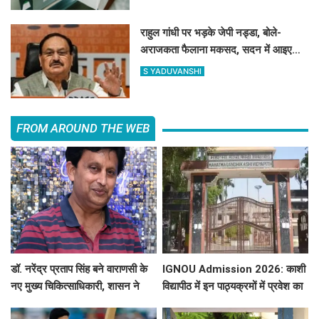
राहुल गांधी पर भड़के जेपी नड्डा, बोले-
अराजकता फैलाना मकसद, सदन में आइए
मुंहतोड़ जवाब मिलेगा
S YADUVANSHI
FROM AROUND THE WEB
डॉ. नरेंद्र प्रताप सिंह बने वाराणसी के
IGNOU Admission 2026: काशी
नए मुख्य चिकित्साधिकारी, शासन ने
विद्यापीठ में इन पाठ्यक्रमों में प्रवेश का
जारी किया नियुक्ति आदेश
मौका, 16 अगस्त तक करें आवेदन