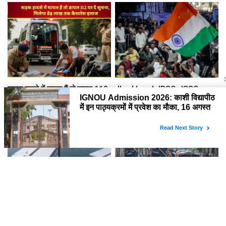
लाठीचार्ज
पाए अपनी हंसी
सड़क हादसे में घायल हैं तो डायल 112
Jharkhand JPSC-JSSC
पर दें सूचना, मिलेगा डेढ़ लाख तक
Protest: छात्रों ने तोड़े सभी बैरिकेड,
कैशलेस इलाज
विधानसभा के करीब पहुंचे, पुलिस ने
छोड़ा वाटर कैनन
अब क्रूज से घूमिए काशी से चुनार तक!
असम में बाढ़ का कहर: मृतकों की संख्या
3 दिन की लग्जरी यात्रा, जानिए पूरा
पहुंची 100 के पार, 1.37 लाख से