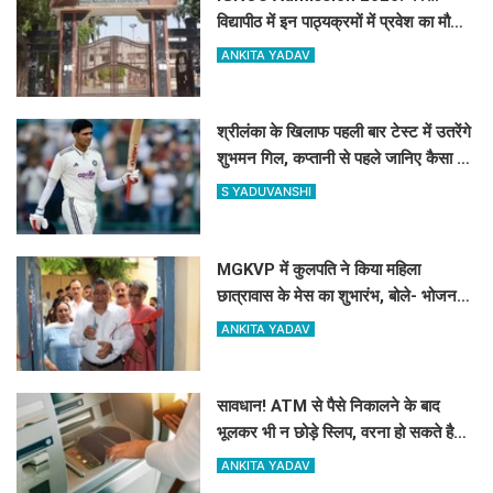
विद्यापीठ में इन पाठ्यक्रमों में प्रवेश का मौका,
16 अगस्त तक करें आवेदन
ANKITA YADAV
श्रीलंका के खिलाफ पहली बार टेस्ट में उतरेंगे
शुभमन गिल, कप्तानी से पहले जानिए कैसा है
रिकॉर्ड
S YADUVANSHI
MGKVP में कुलपति ने किया महिला
छात्रावास के मेस का शुभारंभ, बोले- भोजन
की गुणवत्ता से न हो समझौता
ANKITA YADAV
सावधान! ATM से पैसे निकालने के बाद
भूलकर भी न छोड़े स्लिप, वरना हो सकते है
साइबर फ्रॉड का शिकार
ANKITA YADAV