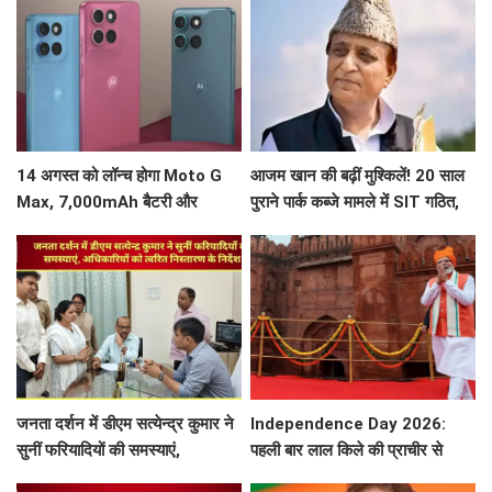
14 अगस्त को लॉन्च होगा Moto G
आजम खान की बढ़ीं मुश्किलें! 20 साल
Max, 7,000mAh बैटरी और
पुराने पार्क कब्जे मामले में SIT गठित,
120Hz डिस्प्ले समेत मिलेंगे कई
सामने आया नाम
दमदार फीचर्स
जनता दर्शन में डीएम सत्येन्द्र कुमार ने
Independence Day 2026:
सुनीं फरियादियों की समस्याएं,
पहली बार लाल किले की प्राचीर से
अधिकारियों को त्वरित निस्तारण के
गूंजेगा ‘वंदे मातरम’, 19 ओलंपियाड