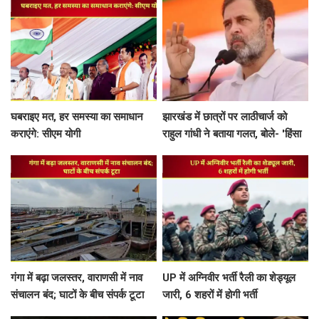
निर्देश
मेडलिस्ट होंगे खास मेहमान, मंच पर
दिखेगी Gen-Z की ताकत
घबराइए मत, हर समस्या का समाधान
झारखंड में छात्रों पर लाठीचार्ज को
कराएंगे: सीएम योगी
राहुल गांधी ने बताया गलत, बोले- 'हिंसा
के खिलाफ हैं, सरकार छात्रों की बात
सुने'...
गंगा में बढ़ा जलस्तर, वाराणसी में नाव
UP में अग्निवीर भर्ती रैली का शेड्यूल
संचालन बंद; घाटों के बीच संपर्क टूटा
जारी, 6 शहरों में होगी भर्ती