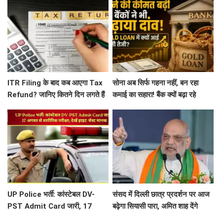
ITR Filing के बाद कब आएगा Tax
सोना अब सिर्फ गहना नहीं, बन रहा
Refund? जानिए कितने दिन लगते हैं
कमाई का सहारा! बैंक क्यों बढ़ा रहे
और देरी की वजह
Gold Loan का कारोबार?
UP Police भर्ती: कांस्टेबल DV-
संसद में दिल्ली छात्र प्रदर्शन पर आज
PST Admit Card जारी, 17
बढ़ेगा सियासी पारा, अमित शाह देंगे
अगस्त से शारीरिक परीक्षा; देखें हाइट-
सरकार की ओर से जवाब