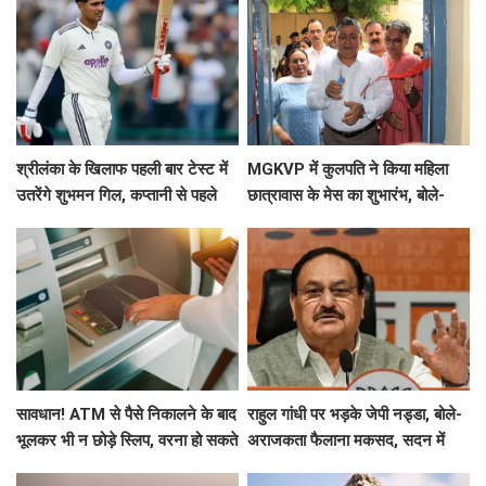
श्रीलंका के खिलाफ पहली बार टेस्ट में
MGKVP में कुलपति ने किया महिला
उतरेंगे शुभमन गिल, कप्तानी से पहले
छात्रावास के मेस का शुभारंभ, बोले-
जानिए कैसा है रिकॉर्ड
भोजन की गुणवत्ता से न हो समझौता
सावधान! ATM से पैसे निकालने के बाद
राहुल गांधी पर भड़के जेपी नड्डा, बोले-
भूलकर भी न छोड़े स्लिप, वरना हो सकते
अराजकता फैलाना मकसद, सदन में
है साइबर फ्रॉड का शिकार
आइए मुंहतोड़ जवाब मिलेगा