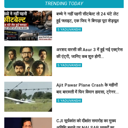
TRENDING TODAY
बच्चे ने नहीं पहनी सीटबेल्ट तो 24 घंटे लेट
हुई फ्लाइट, एक जिद ने बिगाड़ा पूरा शेड्यूल
S YADUVANSHI
अरशद वारसी की Asur 3 में हुई नई एक्ट्रेस
की एंट्री, जानिए कब शुरु होगी
साइकोलॉजिकल थ्रिलर वेब सिरीज की शूटिंग
S YADUVANSHI
?
Ajit Pawar Plane Crash के महीनों
बाद बारामती में फिर विमान हादसा, ट्रेनर
एयरक्राफ्ट क्रैश, पायलट सेफ
S YADUVANSHI
CJI सूर्यकांत को दीक्षांत समारोह का मुख्य
अतिथि बनाने पर NALSAR छात्रों का