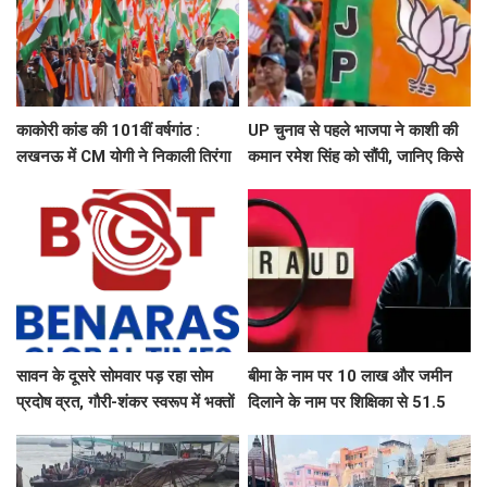
काकोरी कांड की 101वीं वर्षगांठ :
UP चुनाव से पहले भाजपा ने काशी की
लखनऊ में CM योगी ने निकाली तिरंगा
कमान रमेश सिंह को सौंपी, जानिए किसे
यात्रा, बच्चों संग ली सेल्फी
मिली कौन सी जिम्मेदारी
सावन के दूसरे सोमवार पड़ रहा सोम
बीमा के नाम पर 10 लाख और जमीन
प्रदोष व्रत, गौरी-शंकर स्वरूप में भक्तों
दिलाने के नाम पर शिक्षिका से 51.5
दर्शन देंगे बाबा काशी विश्वनाथ, उमड़ेगा
लाख की ठगी
आस्था का सैलाब