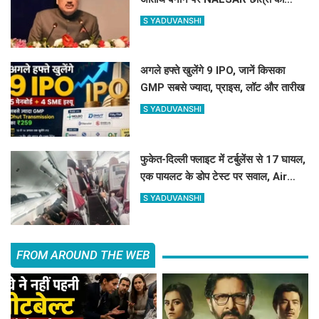
विरोध, जानिए क्या है वजह
S YADUVANSHI
अगले हफ्ते खुलेंगे 9 IPO, जानें किसका
GMP सबसे ज्यादा, प्राइस, लॉट और तारीख
S YADUVANSHI
फुकेत-दिल्ली फ्लाइट में टर्बुलेंस से 17 घायल,
एक पायलट के डोप टेस्ट पर सवाल, Air
India ने क्या कहा?
S YADUVANSHI
FROM AROUND THE WEB