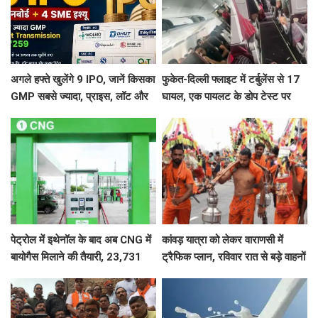
अगले हफ्ते खुलेंगे 9 IPO, जानें किसका
फुकेत-दिल्ली फ्लाइट में टर्बुलेंस से 17
GMP सबसे ज्यादा, प्राइस, लॉट और
घायल, एक पायलट के डोप टेस्ट पर
तारीख
सवाल, Air India ने क्या कहा?
पेट्रोल में इथेनॉल के बाद अब CNG में
कांवड़ यात्रा को लेकर वाराणसी में
बायोगैस मिलाने की तैयारी, 23,731
ट्रैफिक प्लान, रविवार रात से बड़े वाहनों
करोड़ की योजना को मंजूरी
का प्रवेश बंद