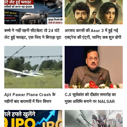
बच्चे ने नहीं पहनी सीटबेल्ट तो 24 घंटे
अरशद वारसी की Asur 3 में हुई नई
लेट हुई फ्लाइट, एक जिद ने बिगाड़ा पूरा
एक्ट्रेस की एंट्री, जानिए कब शुरु होगी
शेड्यूल
साइकोलॉजिकल थ्रिलर वेब सिरीज की
शूटिंग ?
Ajit Pawar Plane Crash के
CJI सूर्यकांत को दीक्षांत समारोह का
महीनों बाद बारामती में फिर विमान
मुख्य अतिथि बनाने पर NALSAR
हादसा, ट्रेनर एयरक्राफ्ट क्रैश,
छात्रों का विरोध, जानिए क्या है वजह
पायलट सेफ