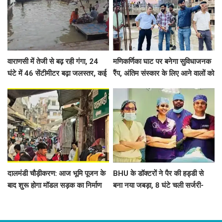
वाराणसी में तेजी से बढ़ रही गंगा, 24
मणिकर्णिका घाट पर बनेगा सुविधाजनक
घंटे में 46 सेंटीमीटर बढ़ा जलस्तर, कई
रैंप, अंतिम संस्कार के लिए आने वालों को
घाट डूबे, शवदाह स्थलों तक पहुंचा पानी
नहीं होगी दिक्कत
दालमंडी चौड़ीकरण: आज भूमि पूजन के
BHU के डॉक्टरों ने पैर की हड्डी से
बाद शुरू होगा मॉडल सड़क का निर्माण
बना नया जबड़ा, 8 घंटे चली सर्जरी-
कार्य, 181 मकानों और 6 मस्जिदों के
सात साल से ट्यूमर से जूझ रहे युवक को
हिस्से हटाए गए
मिली नई जिंदगी