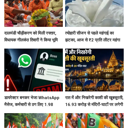
दालमंडी चौड़ीकरण को मिली रफ्तार,
त्योहारी सीजन से पहले महंगाई का
विधायक नीलकंठ तिवारी ने किया भूमि
झटका, आज से ₹2 प्रति लीटर महंगा
पूजन, 3 महीने में तैयार होगी मॉडल
हुआ दूध
सड़क
डायरेक्टर बनकर भेजा WhatsApp
रात में और निखरेगी काशी की खूबसूरती,
मैसेज, कर्मचारी से ठग लिए 1.98
16.93 करोड़ से मंदिरों-घाटों पर लगेगी
करोड़, फिर पुलिस ने दिमाग लगाकर
फसाड लाइटिंग
वापस दिला दिए 1.83 करोड़