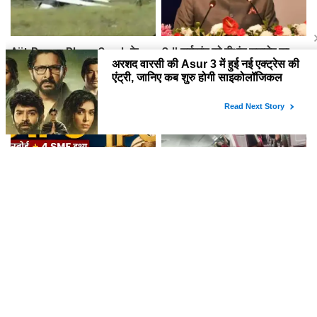
Ajit Pawar Plane Crash के
CJI सूर्यकांत को दीक्षांत समारोह का
महीनों बाद बारामती में फिर विमान
मुख्य अतिथि बनाने पर NALSAR
हादसा, ट्रेनर एयरक्राफ्ट क्रैश,
छात्रों का विरोध, जानिए क्या है वजह
पायलट सेफ
अगले हफ्ते खुलेंगे 9 IPO, जानें किसका
फुकेत-दिल्ली फ्लाइट में टर्बुलेंस से 17
GMP सबसे ज्यादा, प्राइस, लॉट और
घायल, एक पायलट के डोप टेस्ट पर
तारीख
सवाल, Air India ने क्या कहा?