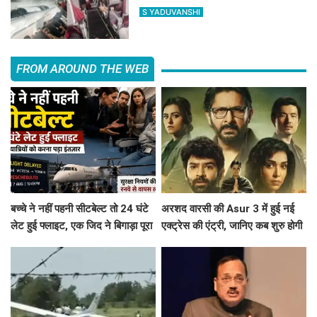
India ने क्या कहा?
S YADUVANSHI
FROM AROUND THE WEB
बच्चे ने नहीं पहनी सीटबेल्ट तो 24 घंटे
अरशद वारसी की Asur 3 में हुई नई
लेट हुई फ्लाइट, एक जिद ने बिगाड़ा पूरा
एक्ट्रेस की एंट्री, जानिए कब शुरु होगी
शेड्यूल
साइकोलॉजिकल थ्रिलर वेब सिरीज की
शूटिंग ?