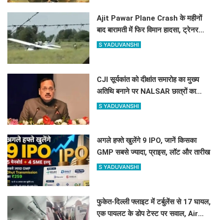
Ajit Pawar Plane Crash के महीनों
बाद बारामती में फिर विमान हादसा, ट्रेनर
एयरक्राफ्ट क्रैश, पायलट सेफ
S YADUVANSHI
CJI सूर्यकांत को दीक्षांत समारोह का मुख्य
अतिथि बनाने पर NALSAR छात्रों का
विरोध, जानिए क्या है वजह
S YADUVANSHI
अगले हफ्ते खुलेंगे 9 IPO, जानें किसका
GMP सबसे ज्यादा, प्राइस, लॉट और तारीख
S YADUVANSHI
फुकेत-दिल्ली फ्लाइट में टर्बुलेंस से 17 घायल,
एक पायलट के डोप टेस्ट पर सवाल, Air