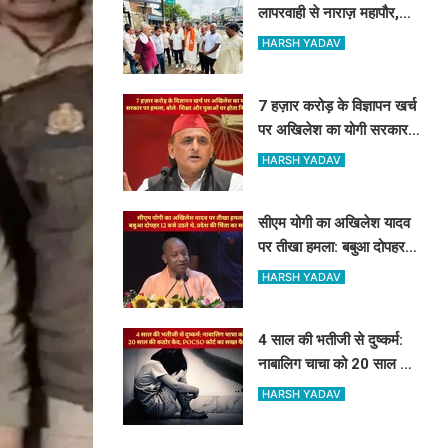
लापरवाही से नाराज़ महापौर,
गड्ढों और जलभराव पर
HARSH YADAV
अभियंताओं को लगाई फटकार
7 हज़ार करोड़ के विज्ञापन खर्च
पर अखिलेश का योगी सरकार
पर हमला, बोले- शिक्षा और
HARSH YADAV
युवाओं पर होता निवेश तो...
सीएम योगी का अखिलेश यादव
पर तीखा हमला: बबुआ दोपहर
12 बजे उठते थे, प्रदेश की
HARSH YADAV
चिंता का समय...
4 साल की भतीजी से दुष्कर्म:
नाबालिग चाचा को 20 साल की
कठोर कैद, POCSO कोर्ट का
HARSH YADAV
सख्त फैसला