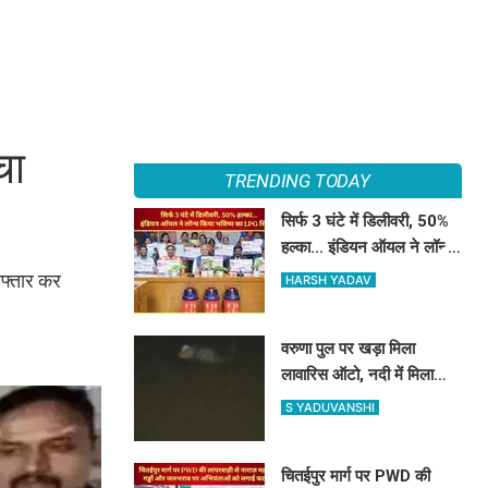
चा
TRENDING TODAY
सिर्फ 3 घंटे में डिलीवरी, 50%
हल्का... इंडियन ऑयल ने लॉन्च
किया भविष्य का LPG सिलेंडर
रफ्तार कर
HARSH YADAV
वरुणा पुल पर खड़ा मिला
लावारिस ऑटो, नदी में मिला
चालक का शव, बेटे ने लगाए
S YADUVANSHI
गंभीर आरोप
चितईपुर मार्ग पर PWD की