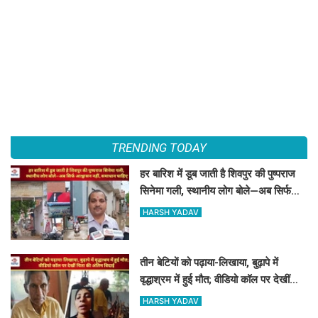
TRENDING TODAY
हर बारिश में डूब जाती है शिवपुर की पुष्पराज
सिनेमा गली, स्थानीय लोग बोले—अब सिर्फ
आश्वासन नहीं, समाधान चाहिए
HARSH YADAV
तीन बेटियों को पढ़ाया-लिखाया, बुढ़ापे में
वृद्धाश्रम में हुई मौत; वीडियो कॉल पर देखीं
पिता की अंतिम विदाई
HARSH YADAV