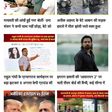
मायावती की आंखें हुईं नम! बोलीं- उमा
अतीक अहमद के बेटे आबान की सड़क
शंकर ने कभी साथ नहीं छोड़ा, बेटे को
हादसे में मौत! झांसी जाते वक्त हुआ
लेकर कर दिया बड़ा ऐलान
भीषण एक्सीडेंट
राहुल गांधी के प्रयागराज कार्यक्रम पर
इमरान हाशमी की 'आवारापन 2' पर
बड़ा झटका! 8 अगस्त केपी ग्राउंड की
चली सेंसर बोर्ड की कैंची, कई सीन्स में
बुकिंग रद्द, जानें क्या है कारण
बदलाव के बाद मिली मंजूरी