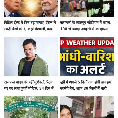
मिडिल ईस्ट में फिर बढ़ा तनाव, ईरान ने
वाराणसी के लालपुर स्टेडियम में बवाल:
खाड़ी देशों को दी कड़ी चेतावनी, कहा-
100 से ज्यादा उपद्रवियों का हमला,
अमेरिका ने अटैक किया तो...
हॉस्टल में घुसकर तोड़फोड़, कई
खिलाड़ी घायल
राजपाल यादव की बढ़ीं मुश्किलें, पैतृक
यूपी में अगले 5 दिनों तक होगी झमाझम
घर पर लगा कुर्की नोटिस; 34 दिन में
बरसेंगे मेघ, आज 39 जिलों में भारी
₹16.61 करोड़ नहीं चुकाए तो होगी
बारिश का अलर्ट
नीलामी