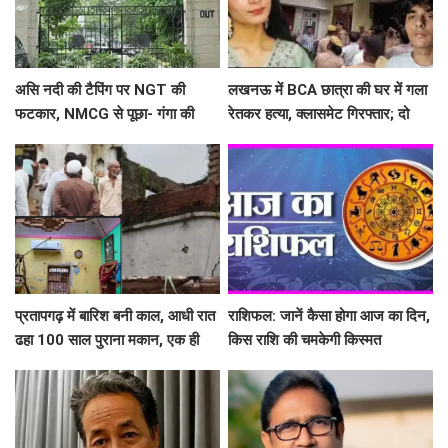
असि नदी की टैपिंग पर NGT की
लखनऊ में BCA छात्रा की घर में गला
फटकार, NMCG से पूछा- गंगा की
रेतकर हत्या, क्लासमेट गिरफ्तार; दो
सहायक नदी को नाला कैसे बनाया?
सालों से था अफेयर
प्रतापगढ़ में बारिश बनी काल, आधी रात
राशिफल: जानें कैसा होगा आज का दिन,
ढहा 100 साल पुराना मकान, एक ही
किस राशि की चमकेगी किस्मत
परिवार के 6 लोगों की मौत