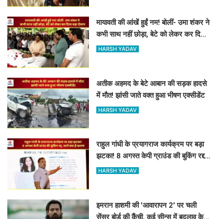
मायावती की आंखें हुईं नम! बोलीं- उमा शंकर ने
कभी साथ नहीं छोड़ा, बेटे को लेकर कर दिया
बड़ा ऐलान
HARSH YADAV
अतीक अहमद के बेटे आबान की सड़क हादसे
में मौत! झांसी जाते वक्त हुआ भीषण एक्सीडेंट
HARSH YADAV
राहुल गांधी के प्रयागराज कार्यक्रम पर बड़ा
झटका! 8 अगस्त केपी ग्राउंड की बुकिंग रद्द,
जानें क्या है कारण
HARSH YADAV
इमरान हाशमी की 'आवारापन 2' पर चली
सेंसर बोर्ड की कैंची, कई सीन्स में बदलाव के