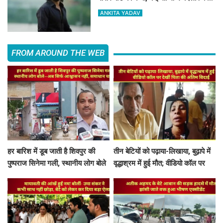
बाद मिली मंजूरी
ANKITA YADAV
FROM AROUND THE WEB
हर बारिश में डूब जाती है शिवपुर की
तीन बेटियों को पढ़ाया-लिखाया, बुढ़ापे में
पुष्पराज सिनेमा गली, स्थानीय लोग बोले
वृद्धाश्रम में हुई मौत; वीडियो कॉल पर
—अब सिर्फ आश्वासन नहीं, समाधान
देखीं पिता की अंतिम विदाई
चाहिए