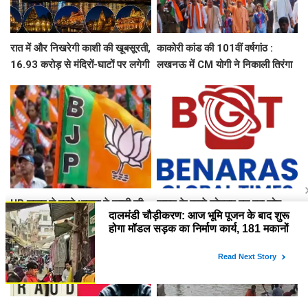
रात में और निखरेगी काशी की खूबसूरती,
काकोरी कांड की 101वीं वर्षगांठ :
16.93 करोड़ से मंदिरों-घाटों पर लगेगी
लखनऊ में CM योगी ने निकाली तिरंगा
फसाड लाइटिंग
यात्रा, बच्चों संग ली सेल्फी
UP चुनाव से पहले भाजपा ने काशी की
सावन के दूसरे सोमवार पड़ रहा सोम
कमान रमेश सिंह को सौंपी, जानिए किसे
प्रदोष व्रत, गौरी-शंकर स्वरूप में भक्तों
मिली कौन सी जिम्मेदारी
दर्शन देंगे बाबा काशी विश्वनाथ, उमड़ेगा
आस्था का सैलाब