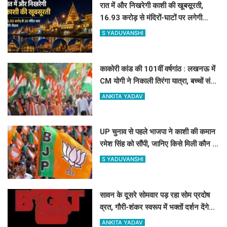
रात में और निखरेगी काशी की खूबसूरती,
16.93 करोड़ से मंदिरों-घाटों पर लगेगी
फसाड लाइटिंग
S YADUVANSHI
काकोरी कांड की 101वीं वर्षगांठ : लखनऊ में
CM योगी ने निकाली तिरंगा यात्रा, बच्चों संग
ली सेल्फी
ANKITA YADAV
UP चुनाव से पहले भाजपा ने काशी की कमान
रमेश सिंह को सौंपी, जानिए किसे मिली कौन सी
जिम्मेदारी
S YADUVANSHI
सावन के दूसरे सोमवार पड़ रहा सोम प्रदोष
व्रत, गौरी-शंकर स्वरूप में भक्तों दर्शन देंगे
बाबा काशी विश्वनाथ, उमड़ेगा आस्था का सैलाब
ANKITA YADAV