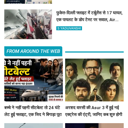
फुकेत-दिल्ली फ्लाइट में टर्बुलेंस से 17 घायल,
एक पायलट के डोप टेस्ट पर सवाल, Air
India ने क्या कहा?
S YADUVANSHI
FROM AROUND THE WEB
बच्चे ने नहीं पहनी सीटबेल्ट तो 24 घंटे
अरशद वारसी की Asur 3 में हुई नई
लेट हुई फ्लाइट, एक जिद ने बिगाड़ा पूरा
एक्ट्रेस की एंट्री, जानिए कब शुरु होगी
शेड्यूल
साइकोलॉजिकल थ्रिलर वेब सिरीज की