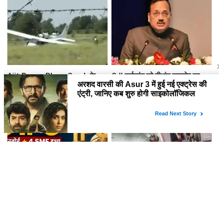
शूटिंग ?
Ajit Pawar Plane Crash के
CJI सूर्यकांत को दीक्षांत समारोह का
महीनों बाद बारामती में फिर विमान
मुख्य अतिथि बनाने पर NALSAR
हादसा, ट्रेनर एयरक्राफ्ट क्रैश,
छात्रों का विरोध, जानिए क्या है वजह
पायलट सेफ
अगले हफ्ते खुलेंगे 9 IPO, जानें किसका
फुकेत-दिल्ली फ्लाइट में टर्बुलेंस से 17
GMP सबसे ज्यादा, प्राइस, लॉट और
घायल, एक पायलट के डोप टेस्ट पर
तारीख
सवाल, Air India ने क्या कहा?