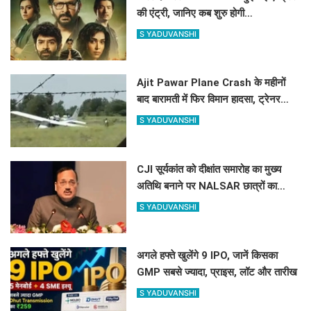
की एंट्री, जानिए कब शुरु होगी
साइकोलॉजिकल थ्रिलर वेब सिरीज की शूटिंग
S YADUVANSHI
?
Ajit Pawar Plane Crash के महीनों
बाद बारामती में फिर विमान हादसा, ट्रेनर
एयरक्राफ्ट क्रैश, पायलट सेफ
S YADUVANSHI
CJI सूर्यकांत को दीक्षांत समारोह का मुख्य
अतिथि बनाने पर NALSAR छात्रों का
विरोध, जानिए क्या है वजह
S YADUVANSHI
अगले हफ्ते खुलेंगे 9 IPO, जानें किसका
GMP सबसे ज्यादा, प्राइस, लॉट और तारीख
S YADUVANSHI