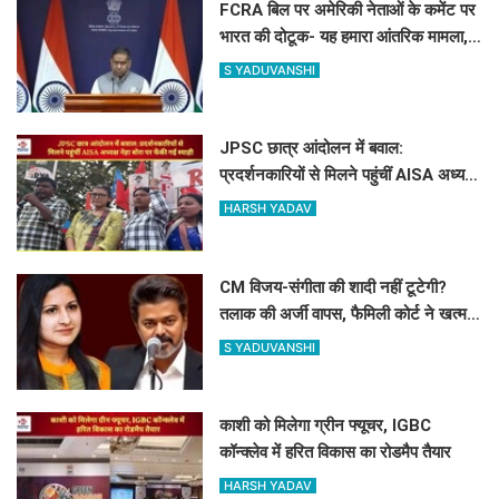
FCRA बिल पर अमेरिकी नेताओं के कमेंट पर
भारत की दोटूक- यह हमारा आंतरिक मामला,
नसीहत देने से पहले अपने कानून देखिए
S YADUVANSHI
JPSC छात्र आंदोलन में बवाल:
प्रदर्शनकारियों से मिलने पहुंचीं AISA अध्यक्ष
नेहा बोरा पर फेंकी गई स्याही
HARSH YADAV
CM विजय-संगीता की शादी नहीं टूटेगी?
तलाक की अर्जी वापस, फैमिली कोर्ट ने खत्म
की सुनवाई
S YADUVANSHI
काशी को मिलेगा ग्रीन फ्यूचर, IGBC
कॉन्क्लेव में हरित विकास का रोडमैप तैयार
HARSH YADAV