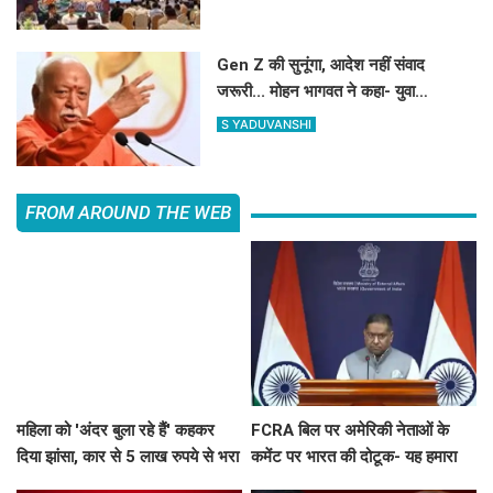
Gen Z की सुनूंगा, आदेश नहीं संवाद
जरूरी... मोहन भागवत ने कहा- युवा
प्रदर्शनकारियों को 'देशविरोधी' कहना गलत
S YADUVANSHI
FROM AROUND THE WEB
महिला को 'अंदर बुला रहे हैं' कहकर
FCRA बिल पर अमेरिकी नेताओं के
दिया झांसा, कार से 5 लाख रुपये से भरा
कमेंट पर भारत की दोटूक- यह हमारा
बैग उड़ाया
आंतरिक मामला, नसीहत देने से पहले