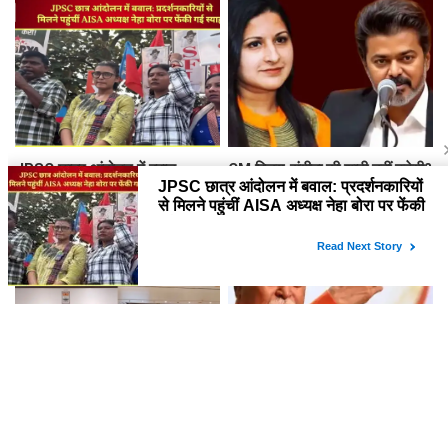
अपने कानून देखिए
JPSC छात्र आंदोलन में बवाल:
CM विजय-संगीता की शादी नहीं टूटेगी?
प्रदर्शनकारियों से मिलने पहुंचीं AISA
तलाक की अर्जी वापस, फैमिली कोर्ट ने
अध्यक्ष नेहा बोरा पर फेंकी गई स्याही
खत्म की सुनवाई
काशी को मिलेगा ग्रीन फ्यूचर, IGBC
Gen Z की सुनूंगा, आदेश नहीं संवाद
कॉन्क्लेव में हरित विकास का रोडमैप
जरूरी... मोहन भागवत ने कहा- युवा
तैयार
प्रदर्शनकारियों को 'देशविरोधी' कहना