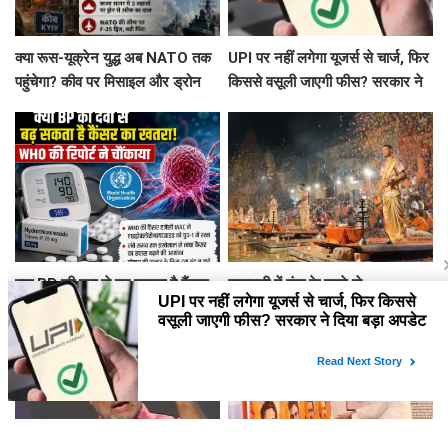
क्या रूस-यूक्रेन युद्ध अब NATO तक
UPI पर नहीं लगेगा यूजर्स से चार्ज, फिर
पहुंचेगा? कीव पर मिसाइल और ड्रोन
किससे वसूली जाएगी फीस? सरकार ने
अटैक, काला सागर में भी तनाव
दिया बड़ा अपडेट
क्या BP की दवा से बढ़ सकता है कैंसर
वाराणसी में गंगा के बढ़ने से
का खतरा! WHO की रिपोर्ट ने चौंकाया
बदला दशाश्वमेध घाट की आरती का
स्थल, 15 फीट पीछे हुई आरती