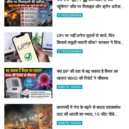
पहुंचेगा? कीव पर मिसाइल और ड्रोन अटैक,
काला सागर में भी तनाव
S YADUVANSHI
UPI पर नहीं लगेगा यूजर्स से चार्ज, फिर
किससे वसूली जाएगी फीस? सरकार ने दिया
बड़ा अपडेट
S YADUVANSHI
क्या BP की दवा से बढ़ सकता है कैंसर का
खतरा! WHO की रिपोर्ट ने चौंकाया
ANKITA YADAV
वाराणसी में गंगा के बढ़ने से बदला दशाश्वमेध
घाट की आरती का स्थल, 15 फीट पीछे
हुई आरती
ANKITA YADAV