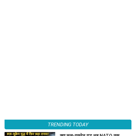
TRENDING TODAY
क्या रूस-यूक्रेन युद्ध अब NATO तक