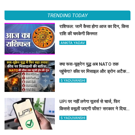
TRENDING TODAY
राशिफल: जानें कैसा होगा आज का दिन, किस
राशि की चमकेगी किस्मत
ANKITA YADAV
क्या रूस-यूक्रेन युद्ध अब NATO तक
पहुंचेगा? कीव पर मिसाइल और ड्रोन अटैक,
काला सागर में भी तनाव
S YADUVANSHI
UPI पर नहीं लगेगा यूजर्स से चार्ज, फिर
किससे वसूली जाएगी फीस? सरकार ने दिया
बड़ा अपडेट
S YADUVANSHI