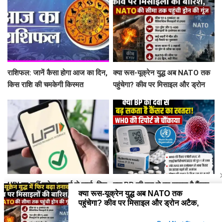
राशिफल: जानें कैसा होगा आज का दिन,
क्या रूस-यूक्रेन युद्ध अब NATO तक
किस राशि की चमकेगी किस्मत
पहुंचेगा? कीव पर मिसाइल और ड्रोन
अटैक, काला सागर में भी तनाव
UPI पर नहीं लगेगा यूजर्स से चार्ज, फिर
क्या BP की दवा से बढ़ सकता है कैंसर
किससे वसूली जाएगी फीस? सरकार ने
का खतरा! WHO की रिपोर्ट ने चौंकाया
दिया बड़ा अपडेट