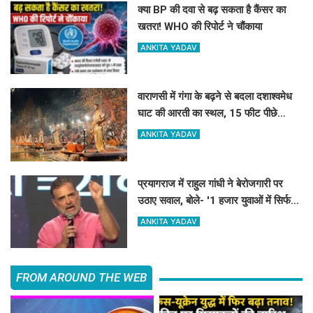
क्या BP की दवा से बढ़ सकता है कैंसर का
खतरा! WHO की रिपोर्ट ने चौंकाया
ANKITA YADAV
वाराणसी में गंगा के बढ़ने से बदला दशाश्वमेध
घाट की आरती का स्थल, 15 फीट पीछे
हुई आरती
ANKITA YADAV
प्रयागराज में राहुल गांधी ने बेरोजगारी पर
उठाए सवाल, बोले- '1 हजार युवाओं में सिर्फ
12 को स्थायी नौकरी'...
ANKITA YADAV
FROM AROUND THE WEB