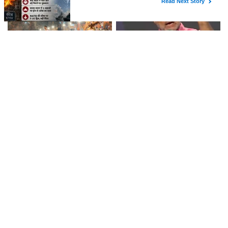
वाराणसी में गंगा के बढ़ने से
प्रयागराज में राहुल गांधी ने बेरोजगारी
बदला दशाश्वमेध घाट की आरती का
पर उठाए सवाल, बोले- '1 हजार युवाओं
स्थल, 15 फीट पीछे हुई आरती
में सिर्फ 12 को स्थायी नौकरी'...
काशी में गूंजी काकोरी कांड के वीरों की
हर पात्र परिवार की महिला को SHG से
गाथा, प्रदर्शनी में दिखी क्रांतिकारियों
जोड़ने का लक्ष्य, वाराणसी में 20 अगस्त
की शौर्य और बलिदान की कहानी
तक चलेगा विशेष अभियान