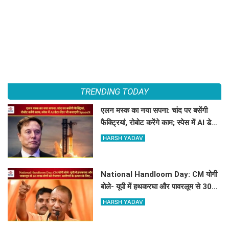
TRENDING TODAY
एलन मस्क का नया सपना: चांद पर बसेंगी
फैक्ट्रियां, रोबोट करेंगे काम; स्पेस में AI डेटा
सेंटर भी बनाएगी SpaceX
HARSH YADAV
National Handloom Day: CM योगी
बोले- यूपी में हथकरघा और पावरलूम से 30
लाख लोगों को रोजगार, कारीगरों के उत्थान के
HARSH YADAV
लिए...