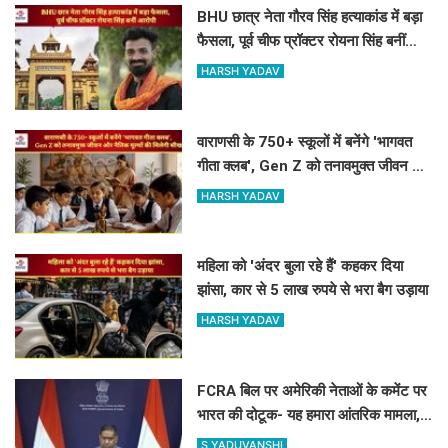
BHU छात्र नेता गौरव सिंह हत्याकांड में बड़ा
फैसला, पूर्व चीफ प्रॉक्टर रोयना सिंह बनीं
आरोपी
HARSH YADAV
वाराणसी के 750+ स्कूलों में बनेंगे 'भागवत
गीता क्लब', Gen Z को तनावमुक्त जीवन और
नैतिक मूल्यों की मिलेगी सीख
HARSH YADAV
महिला को 'अंदर बुला रहे हैं' कहकर दिया
झांसा, कार से 5 लाख रुपये से भरा बैग उड़ाया
HARSH YADAV
FCRA बिल पर अमेरिकी नेताओं के कमेंट पर
भारत की दोटूक- यह हमारा आंतरिक मामला,
नसीहत देने से पहले अपने कानून देखिए
S YADUVANSHI