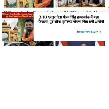
BHU छात्र नेता गौरव सिंह हत्याकांड में
वाराणसी के 750+ स्कूलों में बनेंगे
बड़ा फैसला, पूर्व चीफ प्रॉक्टर रोयना
'भागवत गीता क्लब', Gen Z को
सिंह बनीं आरोपी
तनावमुक्त जीवन और नैतिक मूल्यों की
मिलेगी सीख
महिला को 'अंदर बुला रहे हैं' कहकर
FCRA बिल पर अमेरिकी नेताओं के
दिया झांसा, कार से 5 लाख रुपये से भरा
कमेंट पर भारत की दोटूक- यह हमारा
बैग उड़ाया
आंतरिक मामला, नसीहत देने से पहले
अपने कानून देखिए