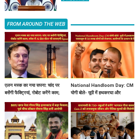
FROM AROUND THE WEB
एलन मस्क का नया सपना: चांद पर
National Handloom Day: CM
बसेंगी फैक्ट्रियां, रोबोट करेंगे काम;
योगी बोले- यूपी में हथकरघा और
स्पेस में AI डेटा सेंटर भी बनाएगी
पावरलूम से 30 लाख लोगों को रोजगार,
SpaceX
कारीगरों के उत्थान के लिए...