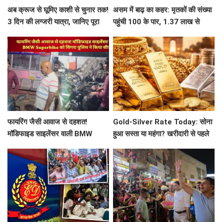
अब क्रूज से घूमिए काशी से चुनार तक!
असम में बाढ़ का कहर: मृतकों की संख्या
3 दिन की लग्जरी यात्रा, जानिए पूरा
पहुंची 100 के पार, 1.37 लाख से
प्लान
ज्यादा लोग प्रभावित
फायरिंग जैसी आवाज से दहशत!
Gold-Silver Rate Today: सोना
मॉडिफाइड साइलेंसर वाली BMW
हुआ सस्ता या महंगा? खरीदारी से पहले
Superbike को सिगरा पुलिस ने किया
जानें आज का लेटेस्ट रेट
सीज