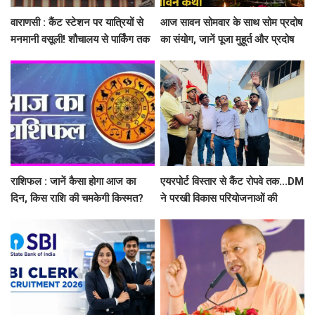
वाराणसी : कैंट स्टेशन पर यात्रियों से
आज सावन सोमवार के साथ सोम प्रदोष
मनमानी वसूली! शौचालय से पार्किंग तक
का संयोग, जानें पूजा मुहूर्त और प्रदोष
गड़बड़ी, तीन ठेकेदारों पर 1 लाख
व्रत कथा
जुर्माना
राशिफल : जानें कैसा होगा आज का
एयरपोर्ट विस्तार से कैंट रोपवे तक...DM
दिन, किस राशि की चमकेगी किस्मत?
ने परखी विकास परियोजनाओं की
रफ्तार, निर्माण कार्य तेज के दिए निर्देश