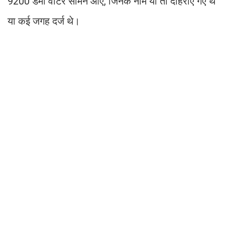
9200 डमी वोटर सामने आए, जिनके नाम या तो दोहराए गए थे
या कई जगह दर्ज थे।