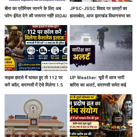
बीमा का प्रीमियम जानने के लिए अब
JPSC-JSSC विवाद पर छात्रों का
फोन-ईमेल देने की जरूरत नहीं! IRDAI
हल्लाबोल, आज झारखंड विधानसभा का
ने कंपनियों को लगाई फटकार
घेराव; रांची में हाई अलर्ट
सड़क हादसे में घायल हुए तो 112 पर
UP Weather: यूपी में आज भारी
करें कॉल, वाराणसी में ऐसे मिलेगा 1.5
बारिश का अलर्ट, वाराणसी समेत कई
लाख तक कैशलेस इलाज
जिलों में बरसेंगे बादल