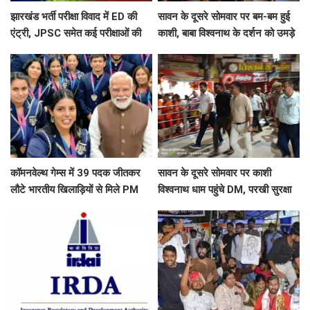
झारखंड भर्ती परीक्षा विवाद में ED की
सावन के दूसरे सोमवार पर बम-बम हुई
एंट्री, JPSC समेत कई परीक्षाओं की
काशी, बाबा विश्वनाथ के दर्शन को उमड़े
जांच शुरू, 17वें दिन भी छात्रों का
शिवभक्त, अफसरों ने की पुष्पवर्षा
आंदोलन जारी ​​​​​​​
कॉमनवेल्थ गेम्स में 39 पदक जीतकर
सावन के दूसरे सोमवार पर काशी
लौटे भारतीय खिलाड़ियों से मिले PM
विश्वनाथ धाम पहुंचे DM, परखी सुरक्षा
मोदी, बोले- जो खेलेगा, वो खिलेगा
व्यवस्था, श्रद्धालुओं से लिया फीडबैक