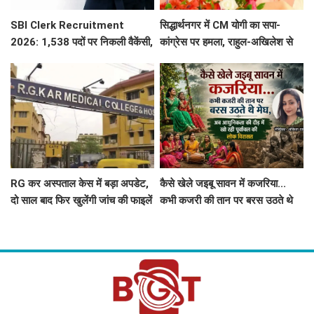
SBI Clerk Recruitment
सिद्धार्थनगर में CM योगी का सपा-
2026: 1,538 पदों पर निकली वैकेंसी,
कांग्रेस पर हमला, राहुल-अखिलेश से
जानें पूरी डिटेल्स
पूछा- सत्ता में रहने के दौरान युवाओं के
लिए क्या किया?
RG कर अस्पताल केस में बड़ा अपडेट,
कैसे खेले जइबू सावन में कजरिया...
दो साल बाद फिर खुलेंगी जांच की फाइलें
कभी कजरी की तान पर बरस उठते थे
मेघ, अब आधुनिकता की दौड़ में खो रही
पूर्वांचल की लोक विरासत