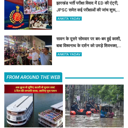
झारखंड भर्ती परीक्षा विवाद में ED की एंट्री,
JPSC समेत कई परीक्षाओं की जांच शुरू,
17वें दिन भी छात्रों का आंदोलन जारी ​​​​​​​
ANKITA YADAV
सावन के दूसरे सोमवार पर बम-बम हुई काशी,
बाबा विश्वनाथ के दर्शन को उमड़े शिवभक्त,
अफसरों ने की पुष्पवर्षा
ANKITA YADAV
FROM AROUND THE WEB