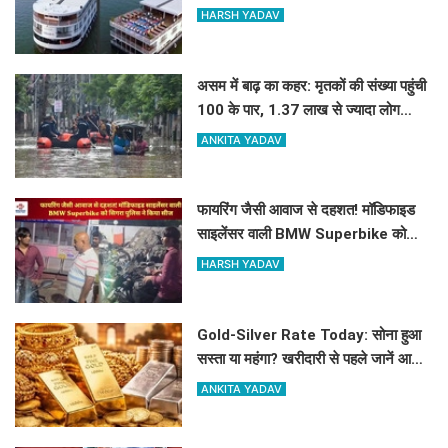
HARSH YADAV
असम में बाढ़ का कहर: मृतकों की संख्या पहुंची
100 के पार, 1.37 लाख से ज्यादा लोग
प्रभावित
ANKITA YADAV
फायरिंग जैसी आवाज से दहशत! मॉडिफाइड
साइलेंसर वाली BMW Superbike को
सिगरा पुलिस ने किया सीज
HARSH YADAV
Gold-Silver Rate Today: सोना हुआ
सस्ता या महंगा? खरीदारी से पहले जानें आज
का लेटेस्ट रेट
ANKITA YADAV