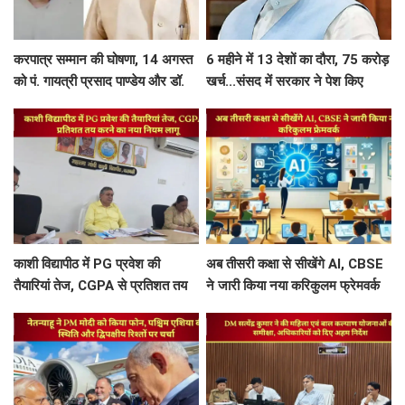
करपात्र सम्मान की घोषणा, 14 अगस्त
6 महीने में 13 देशों का दौरा, 75 करोड़
को पं. गायत्री प्रसाद पाण्डेय और डॉ.
खर्च...संसद में सरकार ने पेश किए
श्रीप्रकाश मिश्र करपात्र गौरव से होंगे
PM मोदी की विदेश यात्रा के आकड़े
सम्मानित
काशी विद्यापीठ में PG प्रवेश की
अब तीसरी कक्षा से सीखेंगे AI, CBSE
तैयारियां तेज, CGPA से प्रतिशत तय
ने जारी किया नया करिकुलम फ्रेमवर्क
करने का नया नियम लागू