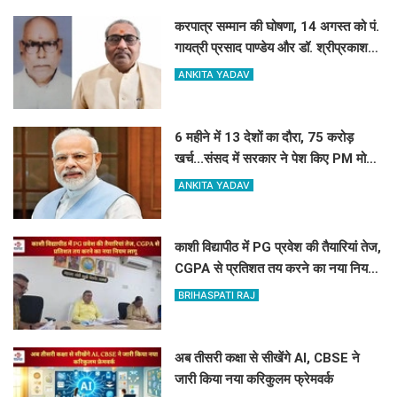
करपात्र सम्मान की घोषणा, 14 अगस्त को पं.
गायत्री प्रसाद पाण्डेय और डॉ. श्रीप्रकाश
मिश्र करपात्र गौरव से होंगे सम्मानित
ANKITA YADAV
6 महीने में 13 देशों का दौरा, 75 करोड़
खर्च...संसद में सरकार ने पेश किए PM मोदी
की विदेश यात्रा के आकड़े
ANKITA YADAV
काशी विद्यापीठ में PG प्रवेश की तैयारियां तेज,
CGPA से प्रतिशत तय करने का नया नियम
लागू
BRIHASPATI RAJ
अब तीसरी कक्षा से सीखेंगे AI, CBSE ने
जारी किया नया करिकुलम फ्रेमवर्क