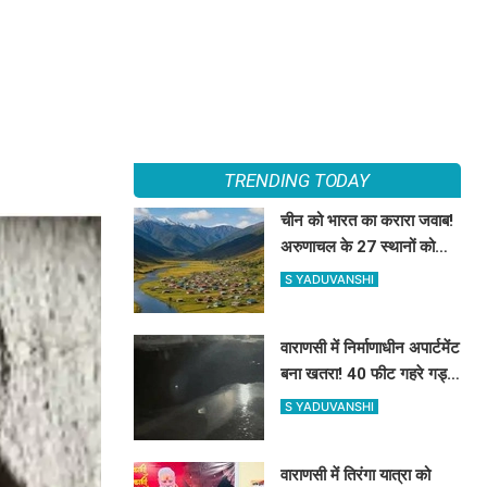
TRENDING TODAY
चीन को भारत का करारा जवाब!
अरुणाचल के 27 स्थानों को
आधिकारिक नक्शे में दी नई
S YADUVANSHI
पहचान
वाराणसी में निर्माणाधीन अपार्टमेंट
बना खतरा! 40 फीट गहरे गड्ढे
में समाए दो मकानों के
S YADUVANSHI
हिस्से, तीन लोग हिरासत में
वाराणसी में तिरंगा यात्रा को