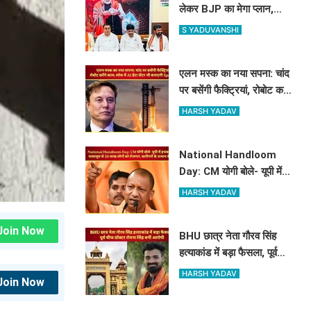
लेकर BJP का मेगा प्लान,
मंत्री-विधायक और महापौर के
S YADUVANSHI
साथ बनी रणनीति
एलन मस्क का नया सपना: चांद
पर बसेंगी फैक्ट्रियां, रोबोट करेंगे
काम; स्पेस में AI डेटा सेंटर भी
HARSH YADAV
बनाएगी SpaceX
National Handloom
Day: CM योगी बोले- यूपी में
हथकरघा और पावरलूम से 30
HARSH YADAV
लाख लोगों को रोजगार, कारीगरों
के उत्थान के लिए...
Join Now
BHU छात्र नेता गौरव सिंह
हत्याकांड में बड़ा फैसला, पूर्व
चीफ प्रॉक्टर रोयना सिंह बनीं
HARSH YADAV
Join Now
आरोपी