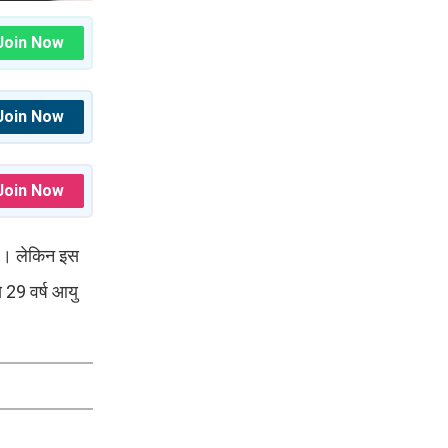
Join Now
Join Now
Join Now
है। लेकिन इस
े 29 वर्ष आयु