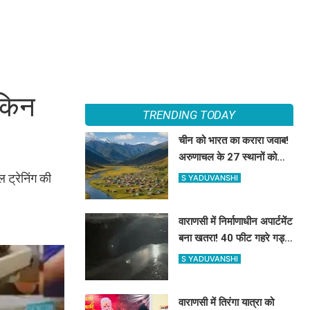
ेकिन
TRENDING TODAY
चीन को भारत का करारा जवाब!
अरुणाचल के 27 स्थानों को
आधिकारिक नक्शे में दी नई
 ट्रेनिंग की
S YADUVANSHI
पहचान
वाराणसी में निर्माणाधीन अपार्टमेंट
बना खतरा! 40 फीट गहरे गड्ढे
में समाए दो मकानों के
S YADUVANSHI
हिस्से, तीन लोग हिरासत में
वाराणसी में तिरंगा यात्रा को