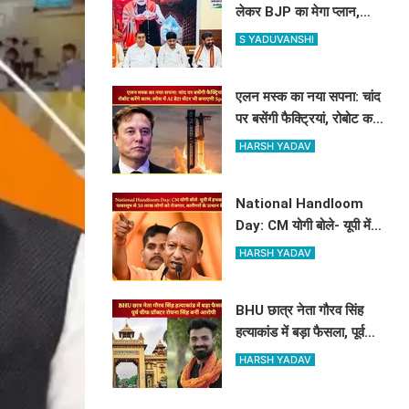
लेकर BJP का मेगा प्लान,
मंत्री-विधायक और महापौर के
S YADUVANSHI
साथ बनी रणनीति
एलन मस्क का नया सपना: चांद
पर बसेंगी फैक्ट्रियां, रोबोट करेंगे
काम; स्पेस में AI डेटा सेंटर भी
HARSH YADAV
बनाएगी SpaceX
National Handloom
Day: CM योगी बोले- यूपी में
हथकरघा और पावरलूम से 30
HARSH YADAV
लाख लोगों को रोजगार, कारीगरों
के उत्थान के लिए...
BHU छात्र नेता गौरव सिंह
हत्याकांड में बड़ा फैसला, पूर्व
चीफ प्रॉक्टर रोयना सिंह बनीं
HARSH YADAV
आरोपी