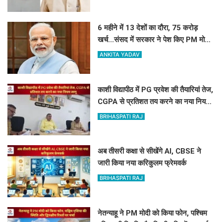
6 महीने में 13 देशों का दौरा, 75 करोड़
खर्च...संसद में सरकार ने पेश किए PM मोदी
की विदेश यात्रा के आकड़े
ANKITA YADAV
काशी विद्यापीठ में PG प्रवेश की तैयारियां तेज,
CGPA से प्रतिशत तय करने का नया नियम
लागू
BRIHASPATI RAJ
अब तीसरी कक्षा से सीखेंगे AI, CBSE ने
जारी किया नया करिकुलम फ्रेमवर्क
BRIHASPATI RAJ
नेतन्याहू ने PM मोदी को किया फोन, पश्चिम