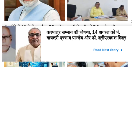
6 महीने में 13 देशों का दौरा, 75 करोड़
काशी विद्यापीठ में PG प्रवेश की
खर्च...संसद में सरकार ने पेश किए
तैयारियां तेज, CGPA से प्रतिशत तय
PM मोदी की विदेश यात्रा के आकड़े
करने का नया नियम लागू
अब तीसरी कक्षा से सीखेंगे AI, CBSE
नेतन्याहू ने PM मोदी को किया फोन,
ने जारी किया नया करिकुलम फ्रेमवर्क
पश्चिम एशिया की स्थिति और द्विपक्षीय
रिश्तों पर चर्चा