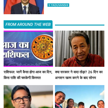
एक्सपोर्ट पर भी सख्त
S YADUVANSHI
FROM AROUND THE WEB
राशिफल: जानें कैसा होगा आज का दिन,
क्या सरकार ने वादा तोड़ा? 26 दिन का
किस राशि की चमकेगी किस्मत
अनशन खत्म करने के बाद सोनम
वांगचुक ने शेयर की तस्वीरें, लगाए बड़े
आरोप