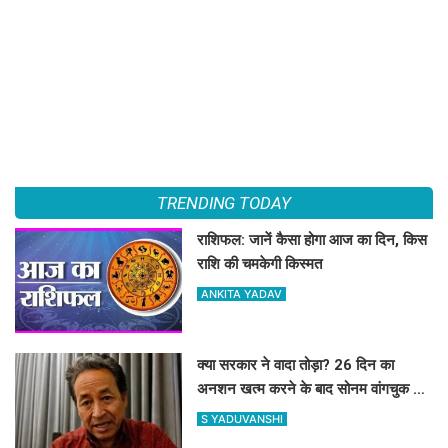
TRENDING TODAY
राशिफल: जानें कैसा होगा आज का दिन, किस
राशि की चमकेगी किस्मत
ANKITA YADAV
क्या सरकार ने वादा तोड़ा? 26 दिन का
अनशन खत्म करने के बाद सोनम वांगचुक ने
शेयर की तस्वीरें, लगाए बड़े आरोप
S YADUVANSHI