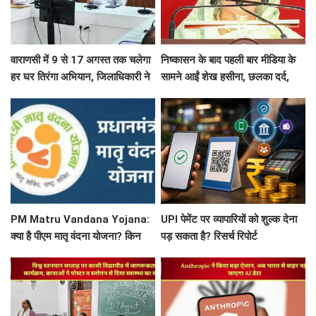
वाराणसी में 9 से 17 अगस्त तक चलेगा
निष्कासन के बाद पहली बार मीडिया के
हर घर तिरंगा अभियान, जिलाधिकारी ने
सामने आईं शेख हसीना, छलका दर्द,
तैयारियों की समीक्षा
बोलीं- ये वो बांग्लादेश नहीं है...
PM Matru Vandana Yojana:
UPI पेमेंट पर व्यापारियों को शुल्क देना
क्या है पीएम मातृ वंदना योजना? किन
पड़ सकता है? रिसर्च रिपोर्ट
महिलाओं को मिलता है इसका लाभ, जानें
पूरी डिटेल