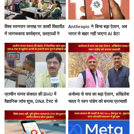
विश्व स्तनपान सप्ताह पर काशी विद्यापीठ
Anthropic ने किया बड़ा ऐलान, अब
में जागरूकता कार्यक्रम, छात्राओं ने
भारत से बाहर नहीं जाएगा AI डेटा
पोस्टर व स्लोगन से दिया स्वास्थ्य का
संदेश
प्राचीन मानव कंकाल की BHU में
अयोध्या से सपा का बड़ा ऐलान, अखिलेश
वैज्ञानिक जांच शुरू, DNA टेस्ट से
यादव ने पवन पांडेय को बनाया प्रत्याशी
खुलेगा काशी के हजारों साल पुराने
इतिहास का राज