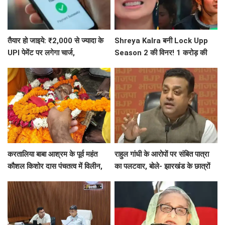
तैयार हो जाइये: ₹2,000 से ज्यादा के
Shreya Kalra बनी Lock Upp
UPI पेमेंट पर लगेगा चार्ज,
Season 2 की विनर! 1 करोड़ की
जानिए- UPI पेमेंट को लेकर 5 बड़ी बातें
प्राइज मनी की अपने नाम
करतालिया बाबा आश्रम के पूर्व महंत
राहुल गांधी के आरोपों पर संबित पात्रा
कौशल किशोर दास पंचतत्व में विलीन,
का पलटवार, बोले- झारखंड के छात्रों
हरिश्चंद्र घाट पर दी गई जल समाधि
का दर्द समझें, मासूमों के कंधे पर
बंदूक...