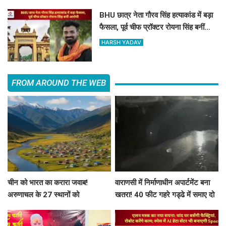
BHU छात्र नेता गौरव सिंह हत्याकांड में बड़ा
फैसला, पूर्व चीफ प्रॉक्टर रोयना सिंह बनीं
आरोपी
HARSH YADAV
FROM AROUND THE WEB
चीन को भारत का करारा जवाब!
वाराणसी में निर्माणाधीन अपार्टमेंट बना
अरुणाचल के 27 स्थानों को
खतरा! 40 फीट गहरे गड्ढे में समाए दो
आधिकारिक नक्शे में दी नई पहचान
मकानों के हिस्से, तीन लोग हिरासत में