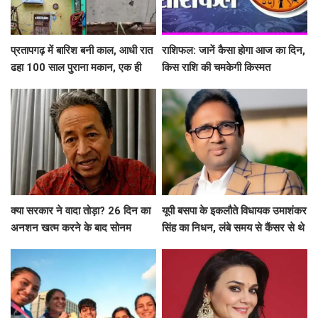
प्रतापगढ़ में बारिश बनी काल, आधी रात
राशिफल: जानें कैसा होगा आज का दिन,
ढहा 100 साल पुराना मकान, एक ही
किस राशि की चमकेगी किस्मत
परिवार के 6 लोगों की मौत
क्या सरकार ने वादा तोड़ा? 26 दिन का
यूपी बसपा के इकलौते विधायक उमाशंकर
अनशन खत्म करने के बाद सोनम
सिंह का निधन, लंबे समय से कैंसर से थे
वांगचुक ने शेयर की तस्वीरें, लगाए बड़े
पीड़ित
आरोप