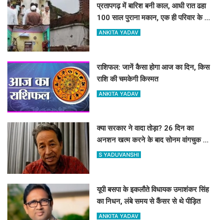
प्रतापगढ़ में बारिश बनी काल, आधी रात ढहा
100 साल पुराना मकान, एक ही परिवार के 6
लोगों की मौत
ANKITA YADAV
राशिफल: जानें कैसा होगा आज का दिन, किस
राशि की चमकेगी किस्मत
ANKITA YADAV
क्या सरकार ने वादा तोड़ा? 26 दिन का
अनशन खत्म करने के बाद सोनम वांगचुक ने
शेयर की तस्वीरें, लगाए बड़े आरोप
S YADUVANSHI
यूपी बसपा के इकलौते विधायक उमाशंकर सिंह
का निधन, लंबे समय से कैंसर से थे पीड़ित
ANKITA YADAV