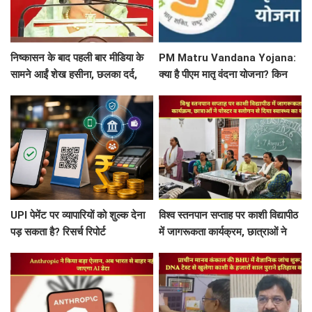
निष्कासन के बाद पहली बार मीडिया के
PM Matru Vandana Yojana:
सामने आईं शेख हसीना, छलका दर्द,
क्या है पीएम मातृ वंदना योजना? किन
बोलीं- ये वो बांग्लादेश नहीं है...
महिलाओं को मिलता है इसका लाभ, जानें
पूरी डिटेल
UPI पेमेंट पर व्यापारियों को शुल्क देना
विश्व स्तनपान सप्ताह पर काशी विद्यापीठ
पड़ सकता है? रिसर्च रिपोर्ट
में जागरूकता कार्यक्रम, छात्राओं ने
पोस्टर व स्लोगन से दिया स्वास्थ्य का
संदेश