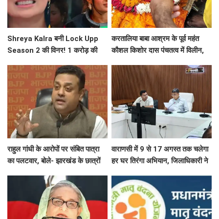
Shreya Kalra बनी Lock Upp
करतालिया बाबा आश्रम के पूर्व महंत
Season 2 की विनर! 1 करोड़ की
कौशल किशोर दास पंचतत्व में विलीन,
प्राइज मनी की अपने नाम
हरिश्चंद्र घाट पर दी गई जल समाधि
राहुल गांधी के आरोपों पर संबित पात्रा
वाराणसी में 9 से 17 अगस्त तक चलेगा
का पलटवार, बोले- झारखंड के छात्रों
हर घर तिरंगा अभियान, जिलाधिकारी ने
का दर्द समझें, मासूमों के कंधे पर
तैयारियों की समीक्षा
बंदूक...