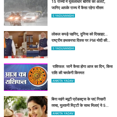
15 राज्यों में मूसलाधार बारिश का अलर्ट,
जानिए आपके राज्य में कैसा रहेगा मौसम
S YADUVANSHI
लोकल कपड़े पहनिए, दुनिया को दिखाइए...
राष्ट्रीय हथकरघा दिवस पर PM मोदी की
खास अपील- क्या आपने शेयर किया अपना
S YADUVANSHI
#GRWM वीडियो?
​​​​​​​ राशिफल: जानें कैसा होगा आज का दिन, किस
राशि की चमकेगी किस्मत
ANKITA YADAV
बिना महंगे ब्यूटी प्रोडक्ट्स के पाएं निखरी
त्वचा, मुल्तानी मिट्टी के साथ मिलाएं ये 5
चीजें, त्वचा दिखेगी दमकती
ANKITA YADAV