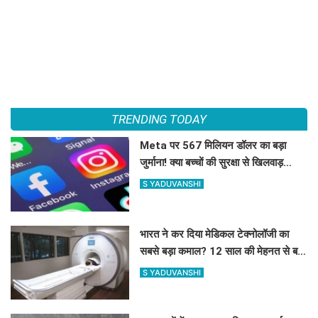
TRENDING TODAY
Meta पर 567 मिलियन डॉलर का बड़ा
जुर्माना! क्या बच्चों की सुरक्षा से खिलवाड़
कंपनी को पड़ा भारी?
S YADUVANSHI
भारत ने कर दिया मेडिकल टेक्नोलॉजी का
सबसे बड़ा कमाल? 12 साल की मेहनत से बनी
पहली स्वदेशी MRI मशीन
S YADUVANSHI