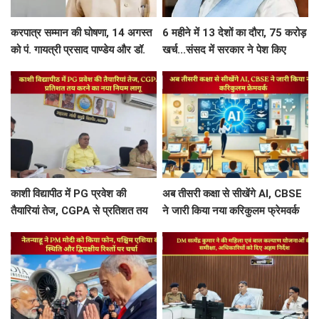
करपात्र सम्मान की घोषणा, 14 अगस्त
6 महीने में 13 देशों का दौरा, 75 करोड़
को पं. गायत्री प्रसाद पाण्डेय और डॉ.
खर्च...संसद में सरकार ने पेश किए
श्रीप्रकाश मिश्र करपात्र गौरव से होंगे
PM मोदी की विदेश यात्रा के आकड़े
सम्मानित
काशी विद्यापीठ में PG प्रवेश की
अब तीसरी कक्षा से सीखेंगे AI, CBSE
तैयारियां तेज, CGPA से प्रतिशत तय
ने जारी किया नया करिकुलम फ्रेमवर्क
करने का नया नियम लागू