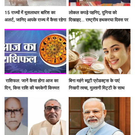
15 राज्यों में मूसलाधार बारिश का
लोकल कपड़े पहनिए, दुनिया को
अलर्ट, जानिए आपके राज्य में कैसा रहेगा
दिखाइए... राष्ट्रीय हथकरघा दिवस पर
मौसम
PM मोदी की खास अपील- क्या आपने
शेयर किया अपना #GRWM वीडियो?
​​​​​​​ राशिफल: जानें कैसा होगा आज का
बिना महंगे ब्यूटी प्रोडक्ट्स के पाएं
दिन, किस राशि की चमकेगी किस्मत
निखरी त्वचा, मुल्तानी मिट्टी के साथ
मिलाएं ये 5 चीजें, त्वचा दिखेगी दमकती