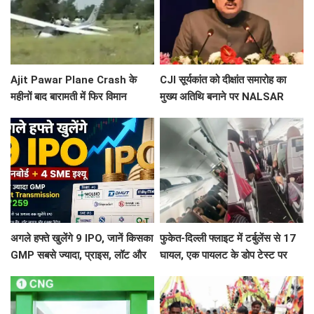
Ajit Pawar Plane Crash के
CJI सूर्यकांत को दीक्षांत समारोह का
महीनों बाद बारामती में फिर विमान
मुख्य अतिथि बनाने पर NALSAR
हादसा, ट्रेनर एयरक्राफ्ट क्रैश,
छात्रों का विरोध, जानिए क्या है वजह
पायलट सेफ
अगले हफ्ते खुलेंगे 9 IPO, जानें किसका
फुकेत-दिल्ली फ्लाइट में टर्बुलेंस से 17
GMP सबसे ज्यादा, प्राइस, लॉट और
घायल, एक पायलट के डोप टेस्ट पर
तारीख
सवाल, Air India ने क्या कहा?