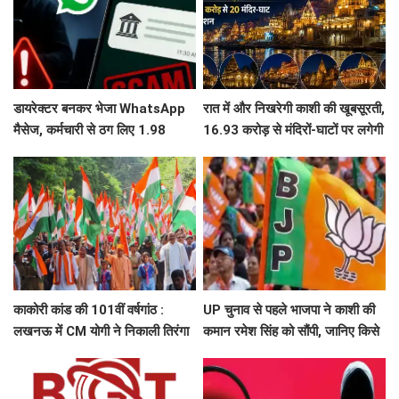
डायरेक्टर बनकर भेजा WhatsApp
रात में और निखरेगी काशी की खूबसूरती,
मैसेज, कर्मचारी से ठग लिए 1.98
16.93 करोड़ से मंदिरों-घाटों पर लगेगी
करोड़, फिर पुलिस ने दिमाग लगाकर
फसाड लाइटिंग
वापस दिला दिए 1.83 करोड़
काकोरी कांड की 101वीं वर्षगांठ :
UP चुनाव से पहले भाजपा ने काशी की
लखनऊ में CM योगी ने निकाली तिरंगा
कमान रमेश सिंह को सौंपी, जानिए किसे
यात्रा, बच्चों संग ली सेल्फी
मिली कौन सी जिम्मेदारी