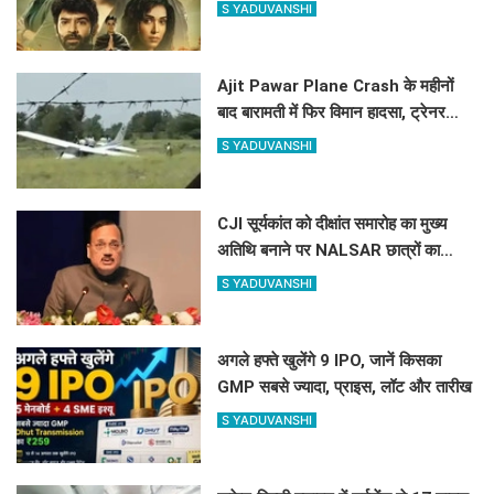
साइकोलॉजिकल थ्रिलर वेब सिरीज की शूटिंग
S YADUVANSHI
?
Ajit Pawar Plane Crash के महीनों
बाद बारामती में फिर विमान हादसा, ट्रेनर
एयरक्राफ्ट क्रैश, पायलट सेफ
S YADUVANSHI
CJI सूर्यकांत को दीक्षांत समारोह का मुख्य
अतिथि बनाने पर NALSAR छात्रों का
विरोध, जानिए क्या है वजह
S YADUVANSHI
अगले हफ्ते खुलेंगे 9 IPO, जानें किसका
GMP सबसे ज्यादा, प्राइस, लॉट और तारीख
S YADUVANSHI