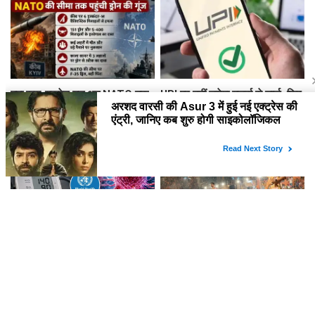
क्या रूस-यूक्रेन युद्ध अब NATO तक
UPI पर नहीं लगेगा यूजर्स से चार्ज, फिर
पहुंचेगा? कीव पर मिसाइल और ड्रोन
किससे वसूली जाएगी फीस? सरकार ने
अटैक, काला सागर में भी तनाव
दिया बड़ा अपडेट
क्या BP की दवा से बढ़ सकता है कैंसर
वाराणसी में गंगा के बढ़ने से
का खतरा! WHO की रिपोर्ट ने चौंकाया
बदला दशाश्वमेध घाट की आरती का
स्थल, 15 फीट पीछे हुई आरती