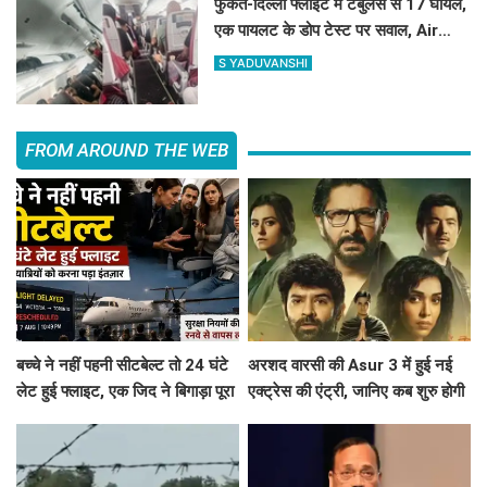
फुकेत-दिल्ली फ्लाइट में टर्बुलेंस से 17 घायल,
एक पायलट के डोप टेस्ट पर सवाल, Air
India ने क्या कहा?
S YADUVANSHI
FROM AROUND THE WEB
बच्चे ने नहीं पहनी सीटबेल्ट तो 24 घंटे
अरशद वारसी की Asur 3 में हुई नई
लेट हुई फ्लाइट, एक जिद ने बिगाड़ा पूरा
एक्ट्रेस की एंट्री, जानिए कब शुरु होगी
शेड्यूल
साइकोलॉजिकल थ्रिलर वेब सिरीज की
शूटिंग ?