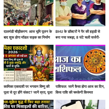
दालमंडी चौड़ीकरण: आज भूमि पूजन के
BHU के डॉक्टरों ने पैर की हड्डी से
बाद शुरू होगा मॉडल सड़क का निर्माण
बना नया जबड़ा, 8 घंटे चली सर्जरी-
कार्य, 181 मकानों और 6 मस्जिदों के
सात साल से ट्यूमर से जूझ रहे युवक को
हिस्से हटाए गए
मिली नई जिंदगी
कामिका एकादशी पर भगवान विष्णु की
राशिफल: जानें कैसा होगा आज का दिन,
पूजा से दूर होंगे संकट? जानें व्रत, पूजा
किस राशि की चमकेगी किस्मत
विधि और पारण का सही समय