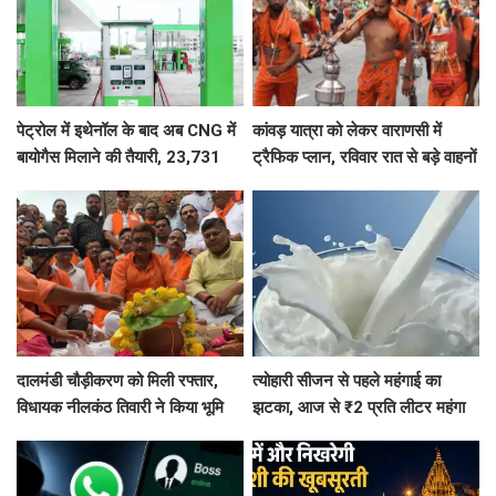
पेट्रोल में इथेनॉल के बाद अब CNG में
कांवड़ यात्रा को लेकर वाराणसी में
बायोगैस मिलाने की तैयारी, 23,731
ट्रैफिक प्लान, रविवार रात से बड़े वाहनों
करोड़ की योजना को मंजूरी
का प्रवेश बंद
दालमंडी चौड़ीकरण को मिली रफ्तार,
त्योहारी सीजन से पहले महंगाई का
विधायक नीलकंठ तिवारी ने किया भूमि
झटका, आज से ₹2 प्रति लीटर महंगा
पूजन, 3 महीने में तैयार होगी मॉडल
हुआ दूध
सड़क