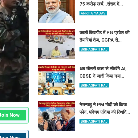
75 करोड़ खर्च...संसद में
सरकार ने पेश किए PM मोदी
ANKITA YADAV
की विदेश यात्रा के आकड़े
काशी विद्यापीठ में PG प्रवेश की
तैयारियां तेज, CGPA से
प्रतिशत तय करने का नया
BRIHASPATI RAJ
नियम लागू
अब तीसरी कक्षा से सीखेंगे AI,
CBSE ने जारी किया नया
करिकुलम फ्रेमवर्क
BRIHASPATI RAJ
नेतन्याहू ने PM मोदी को किया
फोन, पश्चिम एशिया की स्थिति
Join Now
और द्विपक्षीय रिश्तों पर चर्चा
BRIHASPATI RAJ
Join Now