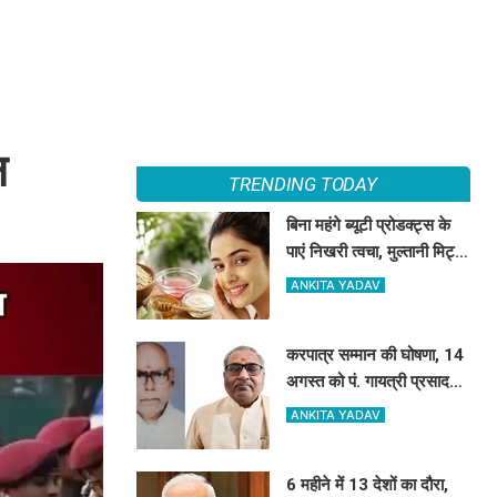
न
TRENDING TODAY
बिना महंगे ब्यूटी प्रोडक्ट्स के
पाएं निखरी त्वचा, मुल्तानी मिट्टी
के साथ मिलाएं ये 5 चीजें, त्वचा
ANKITA YADAV
दिखेगी दमकती
करपात्र सम्मान की घोषणा, 14
अगस्त को पं. गायत्री प्रसाद
पाण्डेय और डॉ. श्रीप्रकाश
ANKITA YADAV
मिश्र करपात्र गौरव से होंगे
सम्मानित
6 महीने में 13 देशों का दौरा,