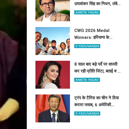
उमाशंकर सिंह का निधन, लंबे
समय से कैंसर से थे पीड़ित
ANKITA YADAV
CWG 2026 Medal
Winners: हरियाणा के
खिलाड़ियों को मिलेगा करोड़ों का
S YADUVANSHI
इनाम, सरकार ने किया बड़ा
एलान
8 साल बाद बड़े पर्दे पर वापसी
कर रही प्रीति जिंटा, बताई क्यों
बनाई थी फिल्मों से दूरी
ANKITA YADAV
ट्रंप के टैरिफ का चीन ने दिया
करारा जवाब, 6 अमेरिकी
कंपनियां ब्लैकलिस्ट, ड्रोन
S YADUVANSHI
एक्सपोर्ट पर भी सख्त