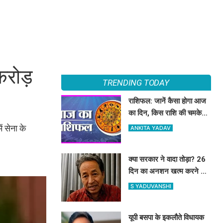
करोड़
TRENDING TODAY
राशिफल: जानें कैसा होगा आज
का दिन, किस राशि की चमकेगी
किस्मत
 सेना के
ANKITA YADAV
क्या सरकार ने वादा तोड़ा? 26
दिन का अनशन खत्म करने के
बाद सोनम वांगचुक ने शेयर की
S YADUVANSHI
तस्वीरें, लगाए बड़े आरोप
यूपी बसपा के इकलौते विधायक