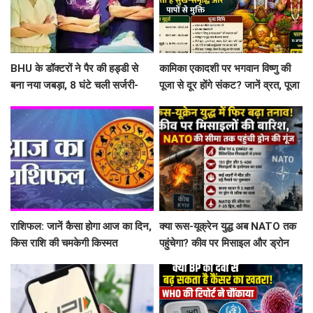
BHU के डॉक्टरों ने पैर की हड्डी से
कामिका एकादशी पर भगवान विष्णु की
बना नया जबड़ा, 8 घंटे चली सर्जरी-
पूजा से दूर होंगे संकट? जानें व्रत, पूजा
सात साल से ट्यूमर से जूझ रहे युवक को
विधि और पारण का सही समय
मिली नई जिंदगी
राशिफल: जानें कैसा होगा आज का दिन,
क्या रूस-यूक्रेन युद्ध अब NATO तक
किस राशि की चमकेगी किस्मत
पहुंचेगा? कीव पर मिसाइल और ड्रोन
अटैक, काला सागर में भी तनाव