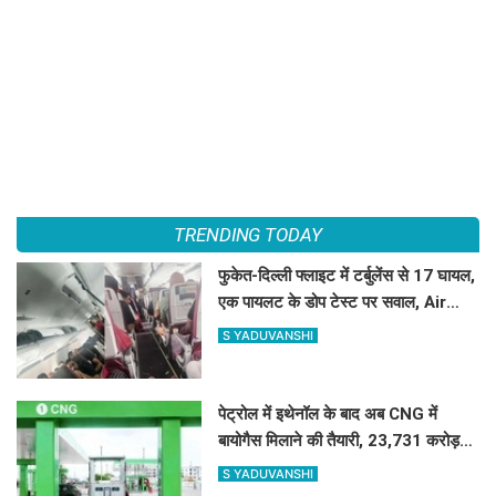
TRENDING TODAY
फुकेत-दिल्ली फ्लाइट में टर्बुलेंस से 17 घायल,
एक पायलट के डोप टेस्ट पर सवाल, Air
India ने क्या कहा?
S YADUVANSHI
पेट्रोल में इथेनॉल के बाद अब CNG में
बायोगैस मिलाने की तैयारी, 23,731 करोड़
की योजना को मंजूरी
S YADUVANSHI