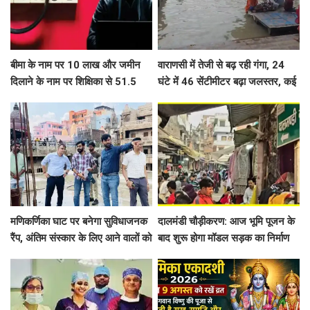
बीमा के नाम पर 10 लाख और जमीन
वाराणसी में तेजी से बढ़ रही गंगा, 24
दिलाने के नाम पर शिक्षिका से 51.5
घंटे में 46 सेंटीमीटर बढ़ा जलस्तर, कई
लाख की ठगी
घाट डूबे, शवदाह स्थलों तक पहुंचा पानी
मणिकर्णिका घाट पर बनेगा सुविधाजनक
दालमंडी चौड़ीकरण: आज भूमि पूजन के
रैंप, अंतिम संस्कार के लिए आने वालों को
बाद शुरू होगा मॉडल सड़क का निर्माण
नहीं होगी दिक्कत
कार्य, 181 मकानों और 6 मस्जिदों के
हिस्से हटाए गए