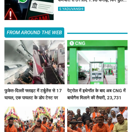
ने दिमाग लगाकर वापस दिला दिए 1.83
S YADUVANSHI
करोड़
FROM AROUND THE WEB
फुकेत-दिल्ली फ्लाइट में टर्बुलेंस से 17
पेट्रोल में इथेनॉल के बाद अब CNG में
घायल, एक पायलट के डोप टेस्ट पर
बायोगैस मिलाने की तैयारी, 23,731
सवाल, Air India ने क्या कहा?
करोड़ की योजना को मंजूरी