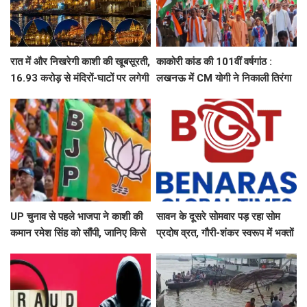
रात में और निखरेगी काशी की खूबसूरती,
काकोरी कांड की 101वीं वर्षगांठ :
16.93 करोड़ से मंदिरों-घाटों पर लगेगी
लखनऊ में CM योगी ने निकाली तिरंगा
फसाड लाइटिंग
यात्रा, बच्चों संग ली सेल्फी
UP चुनाव से पहले भाजपा ने काशी की
सावन के दूसरे सोमवार पड़ रहा सोम
कमान रमेश सिंह को सौंपी, जानिए किसे
प्रदोष व्रत, गौरी-शंकर स्वरूप में भक्तों
मिली कौन सी जिम्मेदारी
दर्शन देंगे बाबा काशी विश्वनाथ, उमड़ेगा
आस्था का सैलाब