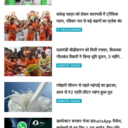
कांवड़ यात्रा को लेकर वाराणसी में ट्रैफिक
प्लान, रविवार रात से बड़े वाहनों का प्रवेश बंद
S YADUVANSHI
दालमंडी चौड़ीकरण को मिली रफ्तार, विधायक
नीलकंठ तिवारी ने किया भूमि पूजन, 3 महीने में
तैयार होगी मॉडल सड़क
ANKITA YADAV
त्योहारी सीजन से पहले महंगाई का झटका,
आज से ₹2 प्रति लीटर महंगा हुआ दूध
ANKITA YADAV
डायरेक्टर बनकर भेजा WhatsApp मैसेज,
कर्मचारी से ठग लिए 1.98 करोड़, फिर पुलिस