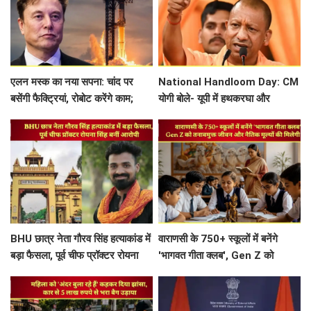
एलन मस्क का नया सपना: चांद पर
National Handloom Day: CM
बसेंगी फैक्ट्रियां, रोबोट करेंगे काम;
योगी बोले- यूपी में हथकरघा और
स्पेस में AI डेटा सेंटर भी बनाएगी
पावरलूम से 30 लाख लोगों को रोजगार,
SpaceX
कारीगरों के उत्थान के लिए...
BHU छात्र नेता गौरव सिंह हत्याकांड में
वाराणसी के 750+ स्कूलों में बनेंगे
बड़ा फैसला, पूर्व चीफ प्रॉक्टर रोयना
'भागवत गीता क्लब', Gen Z को
सिंह बनीं आरोपी
तनावमुक्त जीवन और नैतिक मूल्यों की
मिलेगी सीख