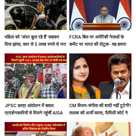
महिला को 'अंदर बुला रहे हैं' कहकर
FCRA बिल पर अमेरिकी नेताओं के
दिया झांसा, कार से 5 लाख रुपये से भरा
कमेंट पर भारत की दोटूक- यह हमारा
बैग उड़ाया
आंतरिक मामला, नसीहत देने से पहले
अपने कानून देखिए
JPSC छात्र आंदोलन में बवाल:
CM विजय-संगीता की शादी नहीं टूटेगी?
प्रदर्शनकारियों से मिलने पहुंचीं AISA
तलाक की अर्जी वापस, फैमिली कोर्ट ने
अध्यक्ष नेहा बोरा पर फेंकी गई स्याही
खत्म की सुनवाई