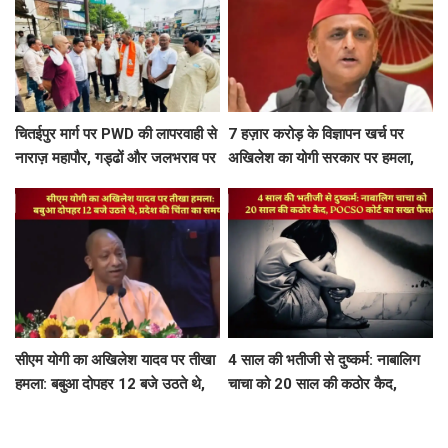
चितईपुर मार्ग पर PWD की लापरवाही से
7 हज़ार करोड़ के विज्ञापन खर्च पर
नाराज़ महापौर, गड्ढों और जलभराव पर
अखिलेश का योगी सरकार पर हमला,
अभियंताओं को लगाई फटकार
बोले- शिक्षा और युवाओं पर होता निवेश
तो...
सीएम योगी का अखिलेश यादव पर तीखा
4 साल की भतीजी से दुष्कर्म: नाबालिग
हमला: बबुआ दोपहर 12 बजे उठते थे,
चाचा को 20 साल की कठोर कैद,
प्रदेश की चिंता का समय...
POCSO कोर्ट का सख्त फैसला