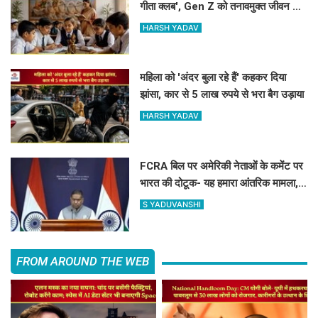
गीता क्लब', Gen Z को तनावमुक्त जीवन और
नैतिक मूल्यों की मिलेगी सीख
HARSH YADAV
महिला को 'अंदर बुला रहे हैं' कहकर दिया
झांसा, कार से 5 लाख रुपये से भरा बैग उड़ाया
HARSH YADAV
FCRA बिल पर अमेरिकी नेताओं के कमेंट पर
भारत की दोटूक- यह हमारा आंतरिक मामला,
नसीहत देने से पहले अपने कानून देखिए
S YADUVANSHI
FROM AROUND THE WEB