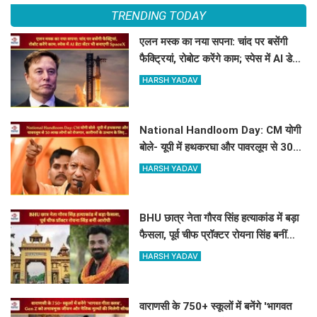
TRENDING TODAY
एलन मस्क का नया सपना: चांद पर बसेंगी
फैक्ट्रियां, रोबोट करेंगे काम; स्पेस में AI डेटा
सेंटर भी बनाएगी SpaceX
HARSH YADAV
National Handloom Day: CM योगी
बोले- यूपी में हथकरघा और पावरलूम से 30
लाख लोगों को रोजगार, कारीगरों के उत्थान के
HARSH YADAV
लिए...
BHU छात्र नेता गौरव सिंह हत्याकांड में बड़ा
फैसला, पूर्व चीफ प्रॉक्टर रोयना सिंह बनीं
आरोपी
HARSH YADAV
वाराणसी के 750+ स्कूलों में बनेंगे 'भागवत