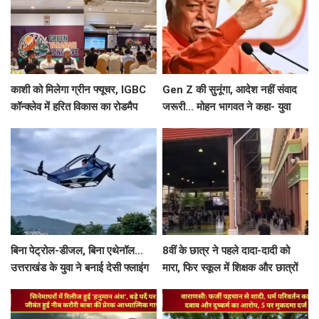
काशी को मिलेगा ग्रीन फ्यूचर, IGBC
Gen Z की सुनूंगा, आदेश नहीं संवाद
कॉन्क्लेव में हरित विकास का रोडमैप
जरूरी... मोहन भागवत ने कहा- युवा
तैयार
प्रदर्शनकारियों को 'देशविरोधी' कहना
गलत
बिना पेट्रोल-डीजल, बिना एथेनॉल...
8वीं के छात्र ने पहले दादा-दादी को
उत्तराखंड के युवा ने बनाई देसी फ्लाइंग
मारा, फिर स्कूल में शिक्षक और छात्रों
कार, टेस्ट फ्लाइट का वीडियो वायरल
को भूना, खुद को भी मारी गोली