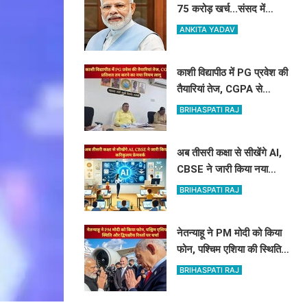
75 करोड़ खर्च...संसद में
सरकार ने पेश किए PM मोदी
ANKITA YADAV
की विदेश यात्रा के आकड़े
काशी विद्यापीठ में PG प्रवेश की
तैयारियां तेज, CGPA से
प्रतिशत तय करने का नया
BRIHASPATI RAJ
नियम लागू
अब तीसरी कक्षा से सीखेंगे AI,
CBSE ने जारी किया नया
करिकुलम फ्रेमवर्क
BRIHASPATI RAJ
नेतन्याहू ने PM मोदी को किया
फोन, पश्चिम एशिया की स्थिति
और द्विपक्षीय रिश्तों पर चर्चा
BRIHASPATI RAJ