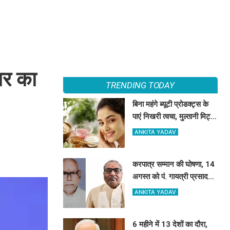
गार का
TRENDING TODAY
बिना महंगे ब्यूटी प्रोडक्ट्स के
पाएं निखरी त्वचा, मुल्तानी मिट्टी
के साथ मिलाएं ये 5 चीजें, त्वचा
ANKITA YADAV
दिखेगी दमकती
करपात्र सम्मान की घोषणा, 14
अगस्त को पं. गायत्री प्रसाद
पाण्डेय और डॉ. श्रीप्रकाश
ANKITA YADAV
मिश्र करपात्र गौरव से होंगे
सम्मानित
6 महीने में 13 देशों का दौरा,