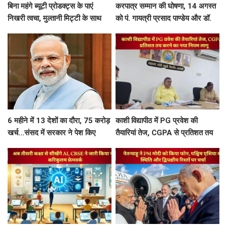
बिना महंगे ब्यूटी प्रोडक्ट्स के पाएं
करपात्र सम्मान की घोषणा, 14 अगस्त
निखरी त्वचा, मुल्तानी मिट्टी के साथ
को पं. गायत्री प्रसाद पाण्डेय और डॉ.
मिलाएं ये 5 चीजें, त्वचा दिखेगी दमकती
श्रीप्रकाश मिश्र करपात्र गौरव से होंगे
सम्मानित
6 महीने में 13 देशों का दौरा, 75 करोड़
काशी विद्यापीठ में PG प्रवेश की
खर्च...संसद में सरकार ने पेश किए
तैयारियां तेज, CGPA से प्रतिशत तय
PM मोदी की विदेश यात्रा के आकड़े
करने का नया नियम लागू