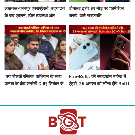
लखनऊ-कानपुर एक्सप्रेसवे: उद्घाटन
डोनाल्ड ट्रंप: हर मोड़ पर "अमेरिका
के बाद एक्शन, टोल व्यवस्था और
फर्स्ट" वाले राष्ट्रपति
सरकार की कार्यशैली पर चर्चा
'क्या बोलती पब्लिक' अभियान के साथ
Fire-Boltt की स्मार्टफोन मार्केट में
जनता के बीच उतरेगी CJP, सितंबर से
एंट्री, 25 अगस्त को लॉन्च होंगे Boltt
देशभर का दौरा
Ace 5G और Boltt Evo