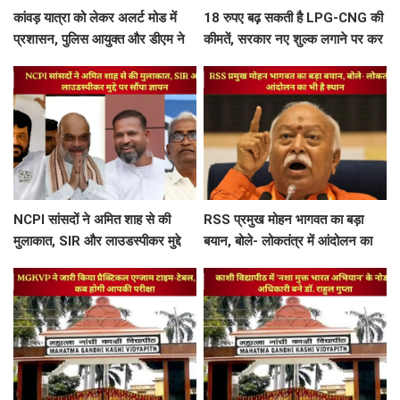
कांवड़ यात्रा को लेकर अलर्ट मोड में
18 रुपए बढ़ सकती है LPG-CNG की
प्रशासन, पुलिस आयुक्त और डीएम ने
कीमतें, सरकार नए शुल्क लगाने पर कर
खजूरी से चांदपुर तक कांवड़ मार्ग का
रही विचार
किया निरीक्षण
NCPI सांसदों ने अमित शाह से की
RSS प्रमुख मोहन भागवत का बड़ा
मुलाकात, SIR और लाउडस्पीकर मुद्दे
बयान, बोले- लोकतंत्र में आंदोलन का
पर सौंपा ज्ञापन
भी है स्थान