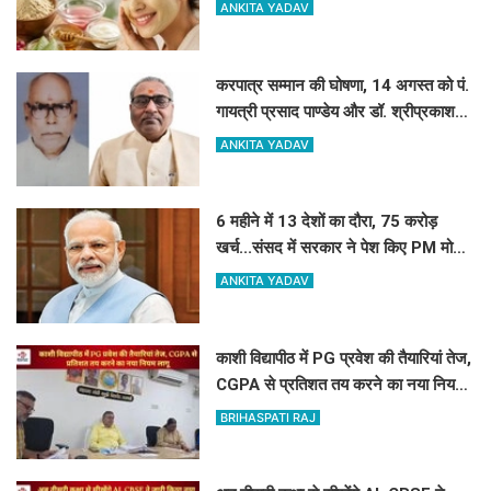
चीजें, त्वचा दिखेगी दमकती
ANKITA YADAV
करपात्र सम्मान की घोषणा, 14 अगस्त को पं.
गायत्री प्रसाद पाण्डेय और डॉ. श्रीप्रकाश
मिश्र करपात्र गौरव से होंगे सम्मानित
ANKITA YADAV
6 महीने में 13 देशों का दौरा, 75 करोड़
खर्च...संसद में सरकार ने पेश किए PM मोदी
की विदेश यात्रा के आकड़े
ANKITA YADAV
काशी विद्यापीठ में PG प्रवेश की तैयारियां तेज,
CGPA से प्रतिशत तय करने का नया नियम
लागू
BRIHASPATI RAJ