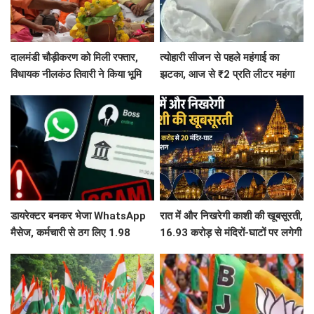
दालमंडी चौड़ीकरण को मिली रफ्तार,
त्योहारी सीजन से पहले महंगाई का
विधायक नीलकंठ तिवारी ने किया भूमि
झटका, आज से ₹2 प्रति लीटर महंगा
पूजन, 3 महीने में तैयार होगी मॉडल
हुआ दूध
सड़क
डायरेक्टर बनकर भेजा WhatsApp
रात में और निखरेगी काशी की खूबसूरती,
मैसेज, कर्मचारी से ठग लिए 1.98
16.93 करोड़ से मंदिरों-घाटों पर लगेगी
करोड़, फिर पुलिस ने दिमाग लगाकर
फसाड लाइटिंग
वापस दिला दिए 1.83 करोड़