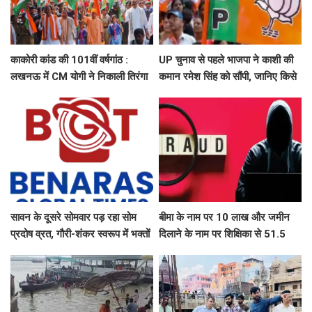
काकोरी कांड की 101वीं वर्षगांठ :
UP चुनाव से पहले भाजपा ने काशी की
लखनऊ में CM योगी ने निकाली तिरंगा
कमान रमेश सिंह को सौंपी, जानिए किसे
यात्रा, बच्चों संग ली सेल्फी
मिली कौन सी जिम्मेदारी
सावन के दूसरे सोमवार पड़ रहा सोम
बीमा के नाम पर 10 लाख और जमीन
प्रदोष व्रत, गौरी-शंकर स्वरूप में भक्तों
दिलाने के नाम पर शिक्षिका से 51.5
दर्शन देंगे बाबा काशी विश्वनाथ, उमड़ेगा
लाख की ठगी
आस्था का सैलाब