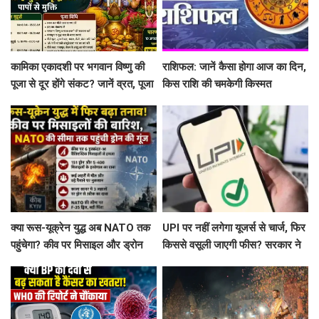
कामिका एकादशी पर भगवान विष्णु की
राशिफल: जानें कैसा होगा आज का दिन,
पूजा से दूर होंगे संकट? जानें व्रत, पूजा
किस राशि की चमकेगी किस्मत
विधि और पारण का सही समय
क्या रूस-यूक्रेन युद्ध अब NATO तक
UPI पर नहीं लगेगा यूजर्स से चार्ज, फिर
पहुंचेगा? कीव पर मिसाइल और ड्रोन
किससे वसूली जाएगी फीस? सरकार ने
अटैक, काला सागर में भी तनाव
दिया बड़ा अपडेट