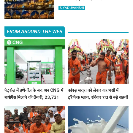
फसाड लाइटिंग
S YADUVANSHI
FROM AROUND THE WEB
पेट्रोल में इथेनॉल के बाद अब CNG में
कांवड़ यात्रा को लेकर वाराणसी में
बायोगैस मिलाने की तैयारी, 23,731
ट्रैफिक प्लान, रविवार रात से बड़े वाहनों
करोड़ की योजना को मंजूरी
का प्रवेश बंद