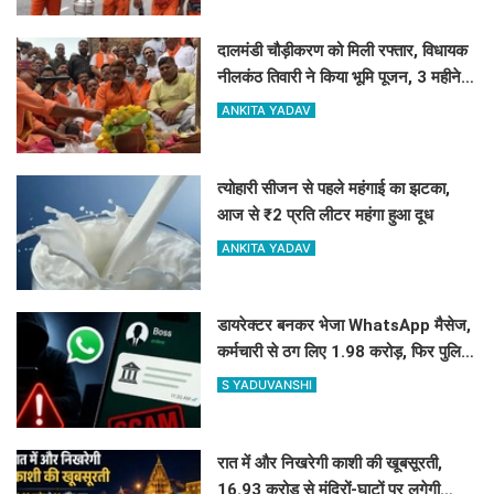
दालमंडी चौड़ीकरण को मिली रफ्तार, विधायक
नीलकंठ तिवारी ने किया भूमि पूजन, 3 महीने में
तैयार होगी मॉडल सड़क
ANKITA YADAV
त्योहारी सीजन से पहले महंगाई का झटका,
आज से ₹2 प्रति लीटर महंगा हुआ दूध
ANKITA YADAV
डायरेक्टर बनकर भेजा WhatsApp मैसेज,
कर्मचारी से ठग लिए 1.98 करोड़, फिर पुलिस
ने दिमाग लगाकर वापस दिला दिए 1.83
S YADUVANSHI
करोड़
रात में और निखरेगी काशी की खूबसूरती,
16.93 करोड़ से मंदिरों-घाटों पर लगेगी