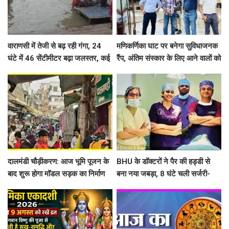
वाराणसी में तेजी से बढ़ रही गंगा, 24
मणिकर्णिका घाट पर बनेगा सुविधाजनक
घंटे में 46 सेंटीमीटर बढ़ा जलस्तर, कई
रैंप, अंतिम संस्कार के लिए आने वालों को
घाट डूबे, शवदाह स्थलों तक पहुंचा पानी
नहीं होगी दिक्कत
दालमंडी चौड़ीकरण: आज भूमि पूजन के
BHU के डॉक्टरों ने पैर की हड्डी से
बाद शुरू होगा मॉडल सड़क का निर्माण
बना नया जबड़ा, 8 घंटे चली सर्जरी-
कार्य, 181 मकानों और 6 मस्जिदों के
सात साल से ट्यूमर से जूझ रहे युवक को
हिस्से हटाए गए
मिली नई जिंदगी