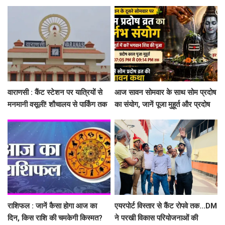
लाख तक कैशलेस इलाज
जिलों में बरसेंगे बादल
वाराणसी : कैंट स्टेशन पर यात्रियों से
आज सावन सोमवार के साथ सोम प्रदोष
मनमानी वसूली! शौचालय से पार्किंग तक
का संयोग, जानें पूजा मुहूर्त और प्रदोष
गड़बड़ी, तीन ठेकेदारों पर 1 लाख
व्रत कथा
जुर्माना
राशिफल : जानें कैसा होगा आज का
एयरपोर्ट विस्तार से कैंट रोपवे तक...DM
दिन, किस राशि की चमकेगी किस्मत?
ने परखी विकास परियोजनाओं की