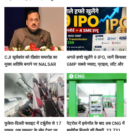
साइकोलॉजिकल थ्रिलर वेब सिरीज की
हादसा, ट्रेनर एयरक्राफ्ट क्रैश,
शूटिंग ?
पायलट सेफ
CJI सूर्यकांत को दीक्षांत समारोह का
अगले हफ्ते खुलेंगे 9 IPO, जानें किसका
मुख्य अतिथि बनाने पर NALSAR
GMP सबसे ज्यादा, प्राइस, लॉट और
छात्रों का विरोध, जानिए क्या है वजह
तारीख
फुकेत-दिल्ली फ्लाइट में टर्बुलेंस से 17
पेट्रोल में इथेनॉल के बाद अब CNG में
घायल, एक पायलट के डोप टेस्ट पर
बायोगैस मिलाने की तैयारी, 23,731