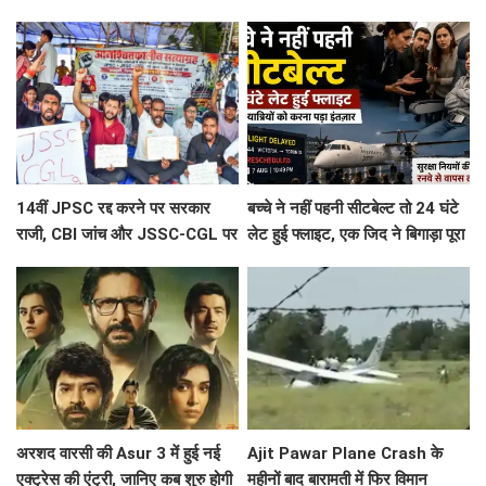
मेघ, अब आधुनिकता की दौड़ में खो रही
पूर्वांचल की लोक विरासत
14वीं JPSC रद्द करने पर सरकार
बच्चे ने नहीं पहनी सीटबेल्ट तो 24 घंटे
राजी, CBI जांच और JSSC-CGL पर
लेट हुई फ्लाइट, एक जिद ने बिगाड़ा पूरा
नहीं बनी बात, जारी रहेगा छात्र आंदोलन
शेड्यूल
अरशद वारसी की Asur 3 में हुई नई
Ajit Pawar Plane Crash के
एक्ट्रेस की एंट्री, जानिए कब शुरु होगी
महीनों बाद बारामती में फिर विमान