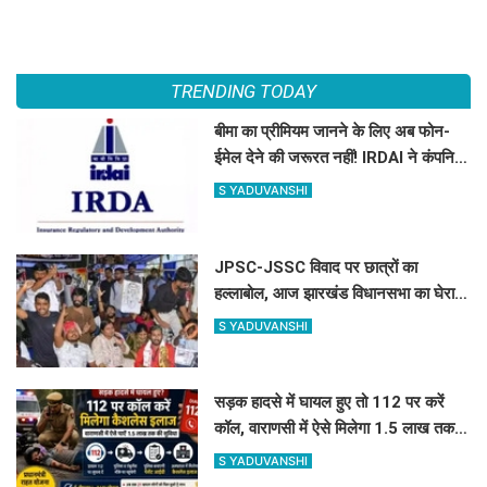
TRENDING TODAY
बीमा का प्रीमियम जानने के लिए अब फोन-
ईमेल देने की जरूरत नहीं! IRDAI ने कंपनियों
को लगाई फटकार
S YADUVANSHI
JPSC-JSSC विवाद पर छात्रों का
हल्लाबोल, आज झारखंड विधानसभा का घेराव;
रांची में हाई अलर्ट
S YADUVANSHI
सड़क हादसे में घायल हुए तो 112 पर करें
कॉल, वाराणसी में ऐसे मिलेगा 1.5 लाख तक
कैशलेस इलाज
S YADUVANSHI