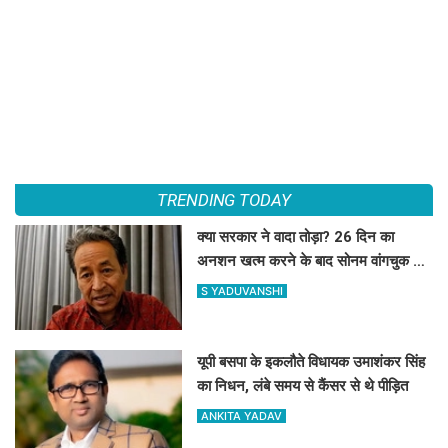
TRENDING TODAY
क्या सरकार ने वादा तोड़ा? 26 दिन का
अनशन खत्म करने के बाद सोनम वांगचुक ने
शेयर की तस्वीरें, लगाए बड़े आरोप
S YADUVANSHI
यूपी बसपा के इकलौते विधायक उमाशंकर सिंह
का निधन, लंबे समय से कैंसर से थे पीड़ित
ANKITA YADAV