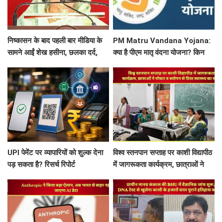
निष्कासन के बाद पहली बार मीडिया के
PM Matru Vandana Yojana:
सामने आईं शेख हसीना, छलका दर्द,
क्या है पीएम मातृ वंदना योजना? किन
बोलीं- ये वो बांग्लादेश नहीं है...
महिलाओं को मिलता है इसका लाभ, जानें
पूरी डिटेल
UPI पेमेंट पर व्यापारियों को शुल्क देना
विश्व स्तनपान सप्ताह पर काशी विद्यापीठ
पड़ सकता है? रिसर्च रिपोर्ट
में जागरूकता कार्यक्रम, छात्राओं ने
पोस्टर व स्लोगन से दिया स्वास्थ्य का
संदेश