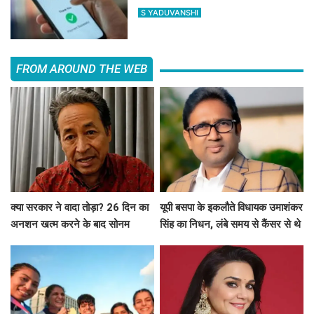
लेकर 5 बड़ी बातें
S YADUVANSHI
FROM AROUND THE WEB
क्या सरकार ने वादा तोड़ा? 26 दिन का
यूपी बसपा के इकलौते विधायक उमाशंकर
अनशन खत्म करने के बाद सोनम
सिंह का निधन, लंबे समय से कैंसर से थे
वांगचुक ने शेयर की तस्वीरें, लगाए बड़े
पीड़ित
आरोप