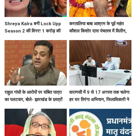
Shreya Kalra बनी Lock Upp
करतालिया बाबा आश्रम के पूर्व महंत
Season 2 की विनर! 1 करोड़ की
कौशल किशोर दास पंचतत्व में विलीन,
प्राइज मनी की अपने नाम
हरिश्चंद्र घाट पर दी गई जल समाधि
राहुल गांधी के आरोपों पर संबित पात्रा
वाराणसी में 9 से 17 अगस्त तक चलेगा
का पलटवार, बोले- झारखंड के छात्रों
हर घर तिरंगा अभियान, जिलाधिकारी ने
का दर्द समझें, मासूमों के कंधे पर
तैयारियों की समीक्षा
बंदूक...