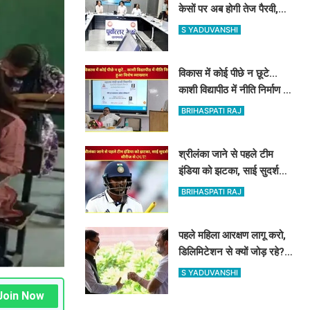
केसों पर अब होगी तेज पैरवी,
अपर महाप्रबंधक ने अधिकारियों
S YADUVANSHI
को दिए टाइम पर पैरवी का
आदेश
विकास में कोई पीछे न छूटे...
काशी विद्यापीठ में नीति निर्माण पर
हुआ विशेष व्याख्यान
BRIHASPATI RAJ
श्रीलंका जाने से पहले टीम
इंडिया को झटका, साई सुदर्शन
पूरी टेस्ट सीरीज से OUT!
BRIHASPATI RAJ
पहले महिला आरक्षण लागू करो,
डिलिमिटेशन से क्यों जोड़ रहे?
राहुल गांधी का रिजिजू से सवाल
S YADUVANSHI
Join Now