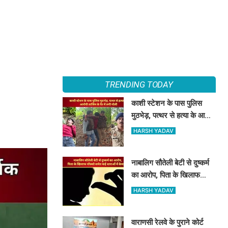
TRENDING TODAY
काशी स्टेशन के पास पुलिस
मुठभेड़, पत्थर से हत्या के आरोपी
ताजिम के पैर में लगी गोली
HARSH YADAV
नाबालिग सौतेली बेटी से दुष्कर्म
का आरोप, पिता के खिलाफ
पॉक्सो समेत कई धाराओं में केस
HARSH YADAV
दर्ज
वाराणसी रेलवे के पुराने कोर्ट